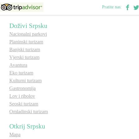
Pratite nas:
E-Brochure
Doživi Srpsku
Otkrij Srpsku
Nacionalni parkovi
Planinski turizam
Banjski turizam
Vjerski turizam
Avantura
Eko turizam
Kulturni turizam
Gastronomija
Lov i ribolov
Seoski turizam
Omladinski turizam
Otkrij Srpsku
Mapa