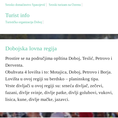
Seosko domaćinstvo Spasojević
Seoski turizam na Ozrenu
Destinacije
Turist info
Turistička organizacija Doboj
Spisak destinacija
Mapa destinacija
Dobojska lovna regija
Manifestacije
Prostire se na područjima opština Doboj, Teslić, Petrovo i
Derventa.
Smještaj
Obuhvata 4 lovišta i to: Motajica, Doboj, Petrovo i Borja.
Lovišta u ovoj regiji su berdsko – planinskog tipa.
Multimedija
Vrste divljači u ovoj regiji su: srneća divljač, zečevi,
fazani, divlje svinje, divlje patke, divlji golubovi, vukovi,
Foto
lisica, kune, divlje mačke, jazavci.
Video