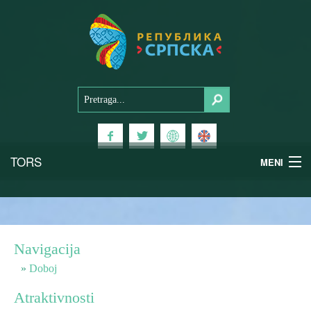
TORS
MENI
Doživi Srpsku
Nacionalni parkovi
Navigacija
Planinski turizam
Doboj
Atraktivnosti
Banjski turizam