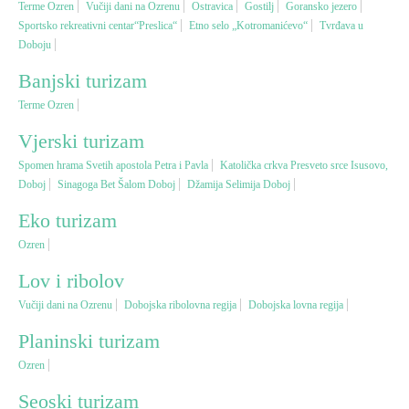
Terme Ozren
Vučiji dani na Ozrenu
Ostravica
Gostilj
Goransko jezero
Sportsko rekreativni centar“Preslica“
Etno selo „Kotromanićevo“
Tvrđava u
Doboju
Vjerski turizam
Banjski turizam
Avantura
Terme Ozren
Vjerski turizam
Eko turizam
Spomen hrama Svetih apostola Petra i Pavla
Katolička crkva Presveto srce Isusovo,
Doboj
Sinagoga Bet Šalom Doboj
Džamija Selimija Doboj
Kulturni turizam
Eko turizam
Ozren
Gastronomija
Lov i ribolov
Lov i ribolov
Vučiji dani na Ozrenu
Dobojska ribolovna regija
Dobojska lovna regija
Planinski turizam
Seoski turizam
Ozren
Seoski turizam
Omladinski turizam