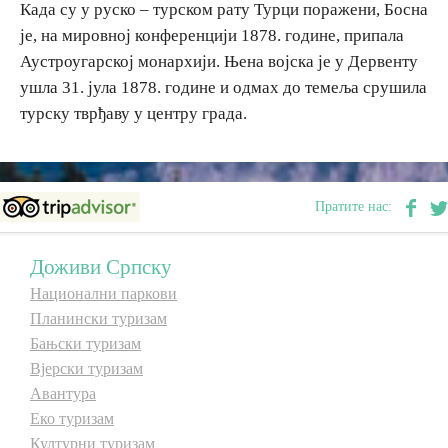
Када су у руско – турском рату Турци поражени, Босна
E-Brochure
је, на мировној конференцији 1878. године, припала
Аустроугарској монархији. Њена војска је у Дервенту
Откриј Српску
ушла 31. јула 1878. године и одмах до темеља срушила
турску тврђаву у центру града.
Пратите нас:
Доживи Српску
Национални паркови
Планински туризам
Бањски туризам
Вјерски туризам
Авантура
Еко туризам
Културни туризам