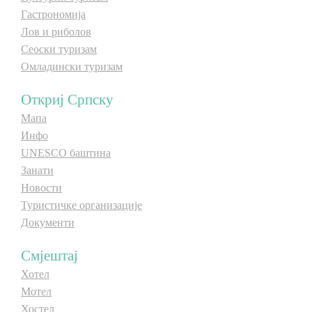
Гастрономија
Лов и риболов
Сеоски туризам
Омладински туризам
Откриј Српску
Мапа
Инфо
UNESCO баштина
Занати
Новости
Туристичке организације
Документи
Смјештај
Хотел
Мотел
Хостел