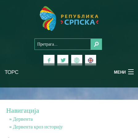
ТОРС
МЕНИ
Доживи Српску
Национални паркови
Навигација
Планински туризам
Дервента
Дервента кроз историју
Бањски туризам