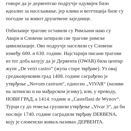
говоре да је дервентско подручје одувијек било
идеално за насељавање, јер клима и вегетација биле су
Дестинације
погодне за живот друштвене заједнице.
Озбиљније трагове оставили су Римљани иако су
Списак дестинација
Авари и Словени затирали све трагове римске
цивилизације. Ово подручје населили су Словени
Мапа дестинација
између 600. и 630. године. Најстарији писани трагови
из тог доба казују да је Дервента (OWAR) била центар
Манифестације
жупе „De vetri castro“ (жупа старе тврђаве). Уз овај
средњовјековни град 1408. године саграђено је
Смјештај
утврђење „Novum castrum“, односно „VIVAR“ (називи
Мултимедија
на латинско и на мађарском језику), или, у преводу,
НОВИ ГРАД, а 1414. године и „Castellani de Wynov“.
Фото
Турци су до темеља срушили утврђење „Vivar 3“, да би
послије 1740. године саградили тврђаву DERBENA,
коју је словенски живаљ називао ДЕРВЕНТА.
Видео