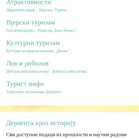
Атрактивности
Дервентски вашар
Цвјетање Укрине
Вјерски туризам
Вјерски туризам
Али-агина џамија
Манастир Доња Бишња
Авантура
Културни туризам
Еко туризам
Културно-историјски комплекс „Детлак“
Лов и риболов
Културни туризам
Добојска риболовна регија
Добојска ловна регија
Турист инфо
Гастрономија
Туристичка организација Дервента
Лов и риболов
Сеоски туризам
Дервента кроз историју
Сви доступни подаци из прошлости и научни радови
Омладински туризам