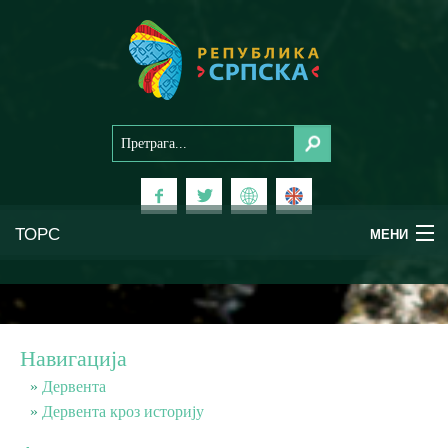
ТОРС
МЕНИ
Доживи Српску
Национални паркови
Навигација
Планински туризам
Дервента
Дервента кроз историју
Бањски туризам