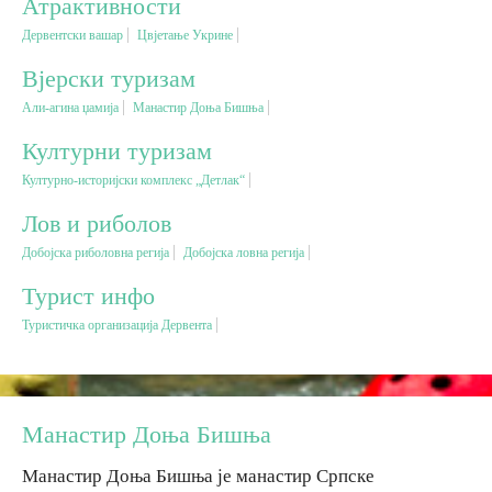
Атрактивности
Дервентски вашар
Цвјетање Укрине
Вјерски туризам
Вјерски туризам
Али-агина џамија
Манастир Доња Бишња
Авантура
Културни туризам
Еко туризам
Културно-историјски комплекс „Детлак“
Лов и риболов
Културни туризам
Добојска риболовна регија
Добојска ловна регија
Турист инфо
Гастрономија
Туристичка организација Дервента
Лов и риболов
Сеоски туризам
Манастир Доња Бишња
Манастир Доња Бишња је манастир Српске
Омладински туризам