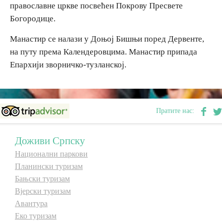
православне цркве посвећен Покрову Пресвете
Богородице.
Дестинације
Манастир се налази у Доњој Бишњи поред Дервенте,
на путу према Календеровцима. Манастир припада
Списак дестинација
Епархији зворничко-тузланској.
Мапа дестинација
Манифестације
Пратите нас:
Смјештај
Доживи Српску
Мултимедија
Национални паркови
Планински туризам
Бањски туризам
Фото
Вјерски туризам
Авантура
Видео
Еко туризам