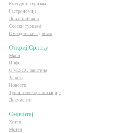
Културни туризам
E-Brochure
Гастрономија
Лов и риболов
Откриј Српску
Сеоски туризам
Омладински туризам
Откриј Српску
Мапа
Инфо
UNESCO баштина
Занати
Новости
Туристичке организације
Документи
Смјештај
Хотел
Мотел