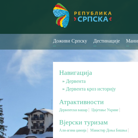
Доживи Српску
Дестинације
Мани
Навигација
Дервента
Дервента кроз историју
Атрактивности
Дервентски вашар
Цвјетање Укрине
Вјерски туризам
Али-агина џамија
Манастир Доња Бишња