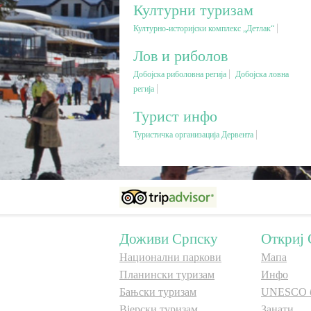
Културни туризам
Културно-историјски комплекс „Детлак“
Лов и риболов
Добојска риболовна регија
Добојска ловна
регија
Турист инфо
Туристичка организација Дервента
Доживи Српску
Откриј 
Национални паркови
Мапа
Планински туризам
Инфо
Бањски туризам
UNESCO 
Вјерски туризам
Занати