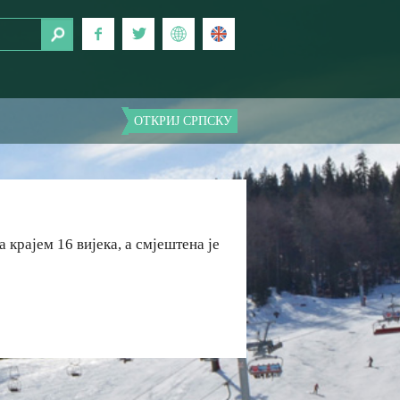
ОТКРИЈ СРПСКУ
 крајем 16 вијека, а смјештена је