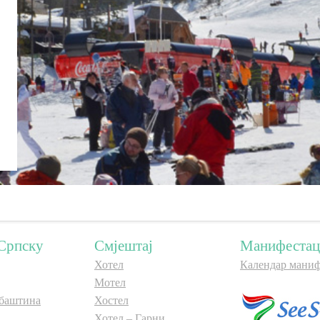
Српску
Смјештај
Манифестац
Хотел
Календар маниф
Мотел
баштина
Хостел
Хотел – Гарни