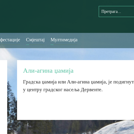
фестације
Смјештај
Мултимедија
Али-агина џамија
Градска џамија или Али-агина џамија, је подигнута
у центру градског насеља Дервенте.