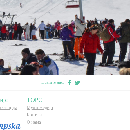
Пратите нас:
ије
ТОРС
естација
Мултимедија
Контакт
О нама