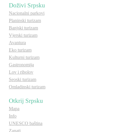
Doživi Srpsku
E-Brochure
Nacionalni parkovi
Planinski turizam
Otkrij Srpsku
Banjski turizam
Vjerski turizam
Avantura
Eko turizam
Kulturni turizam
Gastronomija
Lov i ribolov
Seoski turizam
Omladinski turizam
Otkrij Srpsku
Mapa
Info
UNESCO baština
Zanati