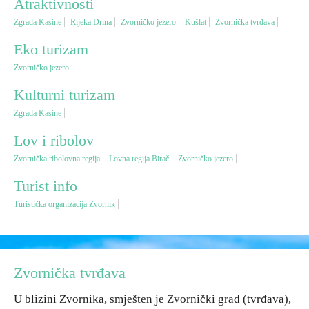
Atraktivnosti
Zgrada Kasine
Rijeka Drina
Zvorničko jezero
Kušlat
Zvornička tvrđava
Vjerski turizam
Eko turizam
Zvorničko jezero
Avantura
Kulturni turizam
Eko turizam
Zgrada Kasine
Lov i ribolov
Kulturni turizam
Zvornička ribolovna regija
Lovna regija Birač
Zvorničko jezero
Turist info
Gastronomija
Turistička organizacija Zvornik
Lov i ribolov
Seoski turizam
Zvornička tvrđava
U blizini Zvornika, smješten je Zvornički grad (tvrđava),
Omladinski turizam