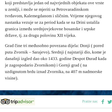
koji predstavlja jedan od najvrjednih objekata ove vrste
u zemlji, i može se mjeriti sa Petrovaradinskom
Destinacije
tvrđavom, Kalemegdanom i sličnim. Vrijeme njegovog
nastanka vezuje se za period kada se na Drini ustalila
Spisak destinacija
granica između srednjovjekovne bosanske i srpske
države, tj. za drugu polovinu XII vijeka.
Mapa destinacija
Grad čine tri međusobno povezana dijela: Donji ( pored
puta Zvornik – Sarajevo), Srednji ( najstariji dio, kome je
Manifestacije
današnji izgled dao oko 1433. godine Despot Đurađ kada
je zagospodario Zvornikom) i Gornji grad ( na
Smještaj
uzdignutom brdu iznad Zvornika, na 407 m nadmorske
Multimedija
visine).
Foto
Pratite nas:
Video