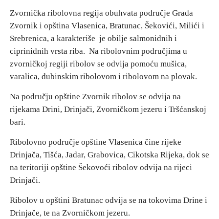
Zvornička ribolovna regija obuhvata područje Grada
Destinacije
Zvornik i opština Vlasenica, Bratunac, Šekovići, Milići i
Srebrenica, a karakteriše je obilje salmonidnih i
ciprinidnih vrsta riba. Na ribolovnim područjima u
Spisak destinacija
zvorničkoj regiji ribolov se odvija pomoću mušica,
varalica, dubinskim ribolovom i ribolovom na plovak.
Mapa destinacija
Na području opštine Zvornik ribolov se odvija na
Manifestacije
rijekama Drini, Drinjači, Zvorničkom jezeru i Tršćanskoj
bari.
Smještaj
Ribolovno područje opštine Vlasenica čine rijeke
Multimedija
Drinjača, Tišća, Jadar, Grabovica, Cikotska Rijeka, dok se
na teritoriji opštine Šekovoći ribolov odvija na rijeci
Foto
Drinjači.
Ribolov u opštini Bratunac odvija se na tokovima Drine i
Video
Drinjače, te na Zvorničkom jezeru.