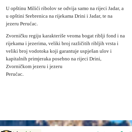
E-Brochure
U opštinu Milići ribolov se odvija samo na rijeci Jadar, a
u opštini Srebrenica na rijekama Drini i Jadar, te na
jezeru Perućac.
Otkrij Srpsku
Zvorničku regiju karakteriše veoma bogat riblji fond i na
rijekama i jezerima, veliki broj različitih ribljih vrsta i
veliki broj vodotoka koji garantuje uspješan ulov i
kapitalnih primjeraka posebno na rijeci Drini,
Zvorničkom jezeru i jezeru
Perućac.