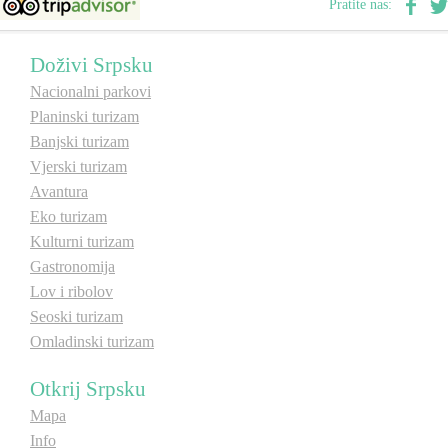
Pratite nas:
Doživi Srpsku
Nacionalni parkovi
Planinski turizam
Banjski turizam
Vjerski turizam
Avantura
Eko turizam
Kulturni turizam
Gastronomija
Lov i ribolov
Seoski turizam
Omladinski turizam
Otkrij Srpsku
Mapa
Info