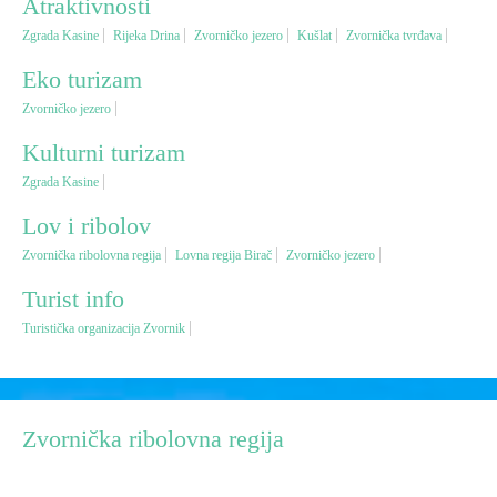
Atraktivnosti
Zgrada Kasine
Rijeka Drina
Zvorničko jezero
Kušlat
Zvornička tvrđava
Vjerski turizam
Eko turizam
Zvorničko jezero
Avantura
Kulturni turizam
Eko turizam
Zgrada Kasine
Lov i ribolov
Kulturni turizam
Zvornička ribolovna regija
Lovna regija Birač
Zvorničko jezero
Turist info
Gastronomija
Turistička organizacija Zvornik
Lov i ribolov
Seoski turizam
Zvornička ribolovna regija
Omladinski turizam