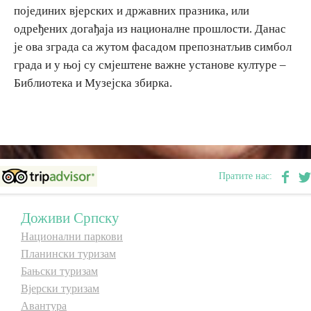
појединих вјерских и државних празника, или
E-Brochure
одређених догађаја из националне прошлости. Данас
је ова зграда са жутом фасадом препознатљив симбол
Откриј Српску
града и у њој су смјештене важне установе културе –
Библиотека и Музејска збирка.
Пратите нас:
Доживи Српску
Национални паркови
Планински туризам
Бањски туризам
Вјерски туризам
Авантура