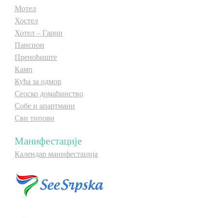
Мотел
Хостел
Хотел – Гарни
Пансион
Преноћиште
Камп
Кућа за одмор
Сеоско домаћинство
Собе и апартмани
Сви типови
Манифестације
Календар манифестација