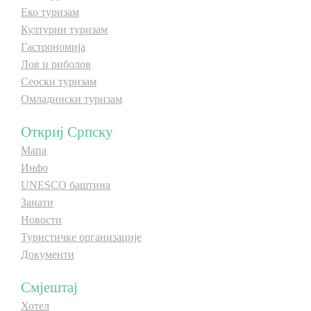
Еко туризам
Културни туризам
Гастрономија
Лов и риболов
Сеоски туризам
Омладински туризам
Откриј Српску
Мапа
Инфо
UNESCO баштина
Занати
Новости
Туристичке организације
Документи
Смјештај
Хотел