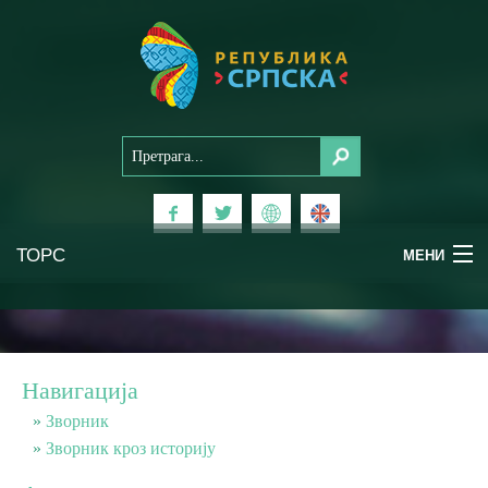
ТОРС
МЕНИ
Доживи Српску
Национални паркови
Навигација
Планински туризам
Зворник
Зворник кроз историју
Бањски туризам