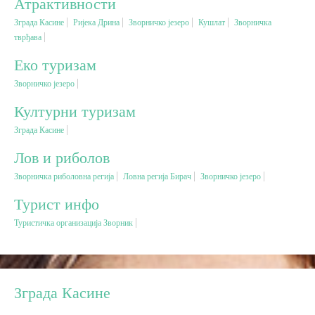
Атрактивности
Зграда Касине
Ријека Дрина
Зворничко језеро
Кушлат
Зворничка
Вјерски туризам
тврђава
Еко туризам
Авантура
Зворничко језеро
Културни туризам
Еко туризам
Зграда Касине
Културни туризам
Лов и риболов
Зворничка риболовна регија
Ловна регија Бирач
Зворничко језеро
Гастрономија
Турист инфо
Туристичка организација Зворник
Лов и риболов
Сеоски туризам
Зграда Касине
Омладински туризам