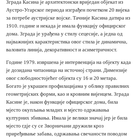
Зграда Касина је архитектонски вриједан објекат из
Аустро-Угарског периода изграђен почетком 20 вијека
Дестинације
за потребе аустријске војске. Тачније Касина датира из
1910. године и некада је имала функцију официрског
Списак дестинација
дома. Зграда је урађена у стилу сецесије, а једна од
најважнијих карактеристика овог стила је динамична,
валовита линија, декоративност и асиметричност.
Мапа дестинација
Године 1979. извршена је интервенција на објекту када
Манифестације
је дозидана читаоница на источној страни. Димензије
овог слободностојећег објекта су 16 и 20 метара.
Смјештај
Богато је украшен профилацијама у облику правилних
геометријских форми, као и кровним вијенцем. Зграда
Мултимедија
Касине је, након функције официрског дома, била
мјесто окупљања младих и мјесто одржавања
Фото
културних збивања. Имала је велики значај јер је била
мјесто гдје су се Зворничани дружили кроз
Видео
приређивање забава, одржавања свечаности поводом