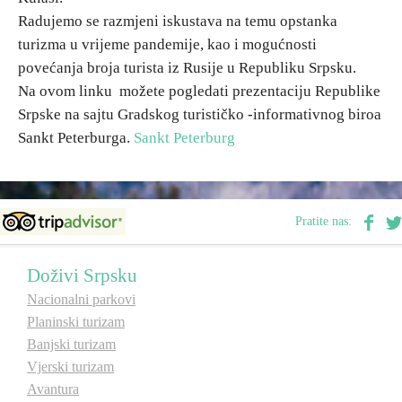
Radujemo se razmjeni iskustava na temu opstanka
E-Brochure
turizma u vrijeme pandemije, kao i mogućnosti
povećanja broja turista iz Rusije u Republiku Srpsku.
Otkrij Srpsku
Na ovom linku možete pogledati prezentaciju Republike
Srpske na sajtu Gradskog turističko -informativnog biroa
Sankt Peterburga.
Sankt Peterburg
Pratite nas:
Doživi Srpsku
Nacionalni parkovi
Planinski turizam
Banjski turizam
Vjerski turizam
Avantura