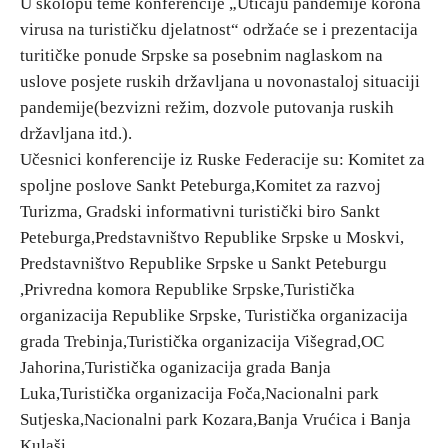
U skolopu teme konferencije „Uticaju pandemije korona
virusa na turističku djelatnost“ održaće se i prezentacija
Destinacije
turitičke ponude Srpske sa posebnim naglaskom na
uslove posjete ruskih državljana u novonastaloj situaciji
pandemije(bezvizni režim, dozvole putovanja ruskih
Spisak destinacija
državljana itd.).
Učesnici konferencije iz Ruske Federacije su: Komitet za
Mapa destinacija
spoljne poslove Sankt Peteburga,Komitet za razvoj
Turizma, Gradski informativni turistički biro Sankt
Manifestacije
Peteburga,Predstavništvo Republike Srpske u Moskvi,
Predstavništvo Republike Srpske u Sankt Peteburgu
Smještaj
,Privredna komora Republike Srpske,Turistička
Multimedija
organizacija Republike Srpske, Turistička organizacija
grada Trebinja,Turistička organizacija Višegrad,OC
Foto
Jahorina,Turistička oganizacija grada Banja
Luka,Turistička organizacija Foča,Nacionalni park
Sutjeska,Nacionalni park Kozara,Banja Vrućica i Banja
Video
Kulaši.