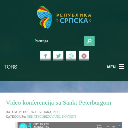
TORS
MENI
Doživi Srpsku
Nacionalni parkovi
Video konferencija sa Sankt Peterburgom
Planinski turizam
DATUM: PETAK, 26 FEBRUARA, 2021
KATEGORIJA:
NEKATEGORIZOVANO
,
NOVOSTI
Banjski turizam