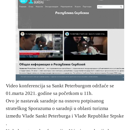
Vjerski turizam
Avantura
Eko turizam
Kulturni turizam
Gastronomija
Video konferencija sa Sankt Peterburgom održaće se
01.marta 2021. godine sa početkom u 11h.
Lov i ribolov
Ovo je nastavak saradnje na osnovu potpisanog
strateškog Sporazuma o saradnji u oblasti turizma
Seoski turizam
između Vlade Sankt Peterburga i Vlade Republike Srpske
.
Omladinski turizam