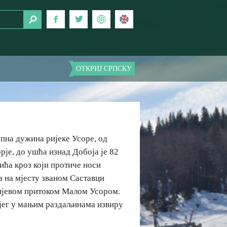
ОТКРИЈ СРПСКУ
купна дужина ријеке Усоре, од
је, до ушћа изнад Добоја је 82
лића кроз који протиче носи
а на мјесту званом Саставци
лијевом притоком Малом Усором.
ојег у мањим раздаљинама извиру