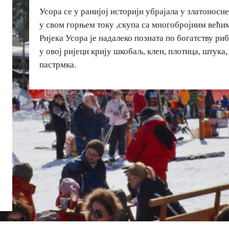
Усора се у ранијој историји убрајала у златоносне 
у свом горњем току ,скупа са многобројним већи
Ријека Усора је надалеко позната по богатству ри
у овој ријеци крију шкобаљ, клен, плотица, штука,
пастрмка.