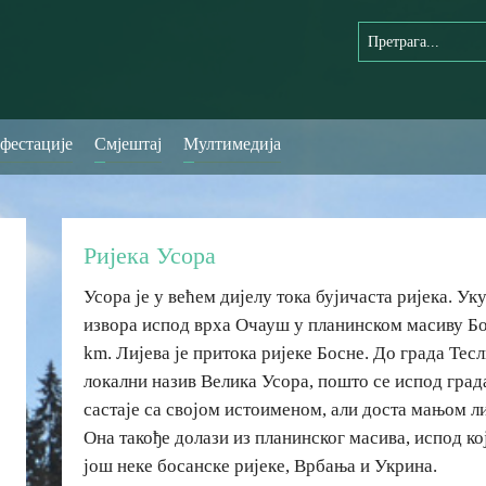
фестације
Смјештај
Мултимедија
Ријека Усора
Усора је у већем дијелу тока бујичаста ријека. У
извора испод врха Очауш у планинском масиву Бор
km. Лијева је притока ријеке Босне. До града Тес
локални назив Велика Усора, пошто се испод град
састаје са својом истоименом, али доста мањом 
Она такође долази из планинског масива, испод к
још неке босанске ријеке, Врбања и Укрина.