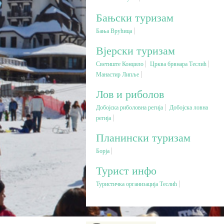
Бањски туризам
Бања Врућица
Вјерски туризам
Светиште Конџило
Црква брвнара Теслић
Maнастир Липље
Лов и риболов
Добојска риболовна регија
Добојска ловна
регија
Планински туризам
Борја
Турист инфо
Туристичка организација Теслић