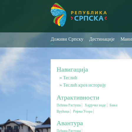
Доживи Српску
Дестинације
Мани
Навигација
Теслић
Теслић кроз историју
Атрактивности
Пећина Растуша
Хајдучке воде
Бања
Врућица
Ријека Усора
Авантура
Пећина Растуша