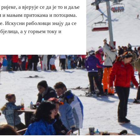
ријеке, а вјерује се да је то и даље
м и мањим притокама и потоцима.
бе. Искусни риболовци знају да се
 бјелица, а у горњем току и