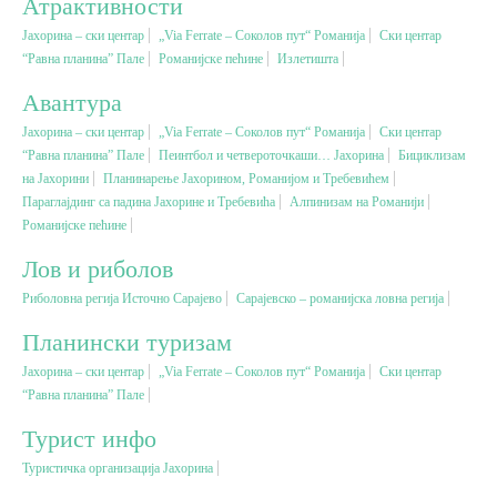
Атрактивности
Јахорина – ски центар
„Via Ferrate – Соколов пут“ Романија
Ски центар
Вјерски туризам
“Равна планина” Пале
Романијске пећине
Излетишта
Авантура
Авантура
Јахорина – ски центар
„Via Ferrate – Соколов пут“ Романија
Ски центар
“Равна планина” Пале
Пеинтбол и четвероточкаши… Јахорина
Бициклизам
на Јахорини
Еко туризам
Планинарење Јахорином, Романијом и Требевићем
Параглајдинг са падина Јахорине и Требевића
Aлпинизам на Романији
Романијске пећине
Културни туризам
Лов и риболов
Риболовна регија Источно Сарајево
Сарајевско – романијска ловна регија
Гастрономија
Планински туризам
Лов и риболов
Јахорина – ски центар
„Via Ferrate – Соколов пут“ Романија
Ски центар
“Равна планина” Пале
Сеоски туризам
Турист инфо
Туристичка организација Јахорина
Омладински туризам