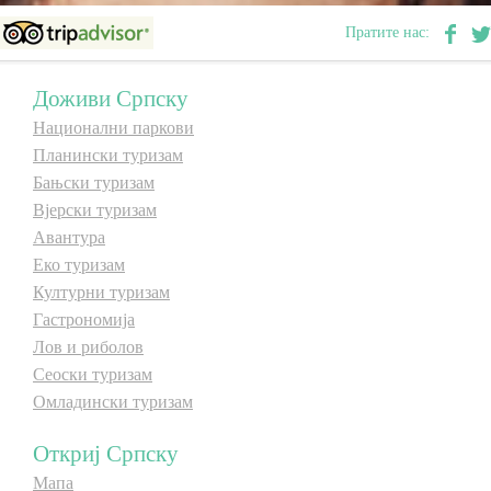
Пратите нас:
Доживи Српску
Национални паркови
Планински туризам
Бањски туризам
Вјерски туризам
Авантура
Еко туризам
Културни туризам
Гастрономија
Лов и риболов
Сеоски туризам
Омладински туризам
Откриј Српску
Мапа