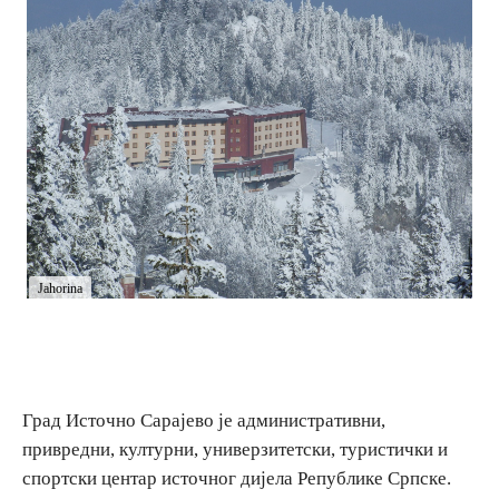
E-Brochure
Откриј Српску
Jahorina
Град Источно Сарајево је административни,
привредни, културни, универзитетски, туристички и
спортски центар источног дијела Републике Српске.