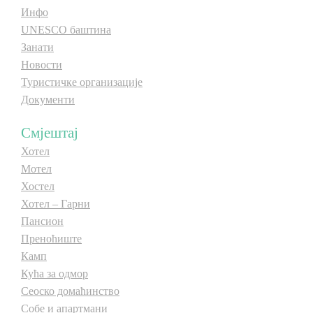
Инфо
UNESCO баштина
Занати
Новости
Туристичке организације
Документи
Смјештај
Хотел
Мотел
Хостел
Хотел – Гарни
Пансион
Преноћиште
Камп
Кућа за одмор
Сеоско домаћинство
Собе и апартмани