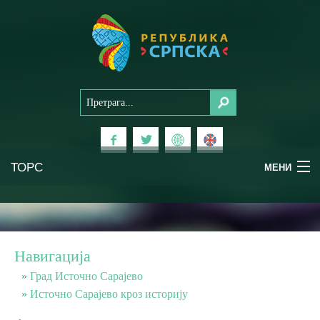
ТОРС
МЕНИ
Доживи Српску
Национални паркови
Навигација
Планински туризам
Град Источно Сарајево
Источно Сарајево кроз историју
Бањски туризам