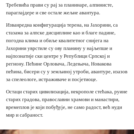
Требевића прави су рај за планинаре, алпинисте,
параглајдере и све остале жељне авантура.
Изванредна конфигурација терена, на Јахорини, са
стазама за алпске дисциплине као и благе падине,
погодна клима и обиље квалитетног снијега на
Јахорини уврстиле су ову планину у најљепше и
најпознатије ски центре у Републици Српској и
региону. Пећине Орловача, Ледењача, Новакова
пећина, бисери су у земљиној утроби, авантуре, изазов
за спелеологе, истраживаче и посјетиоце.
Остаци старих цивилизација, некрополе стећака, руине
старих градова, православни храмови и манастири,
времеплов је који побуђује, не само радост, већ нуди
мир и сабраност.