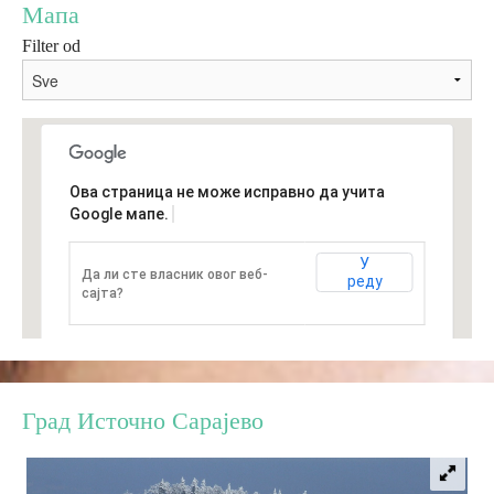
Мапа
Filter od
Дестинације
Списак дестинација
Мапа дестинација
Ова страница не може исправно да учита
Google мапе.
Манифестације
У
Да ли сте власник овог веб-
реду
Смјештај
сајта?
Мултимедија
Фото
Град Источно Сарајево
Видео