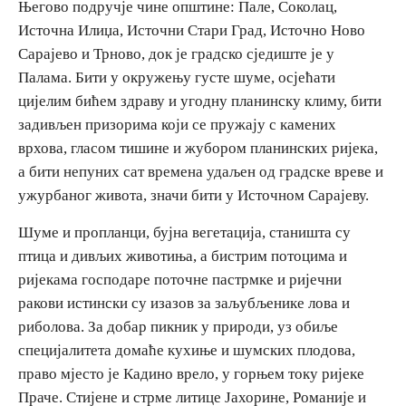
Његово подручје чине општине: Пале, Соколац,
Источна Илиџа, Источни Стари Град, Источно Ново
Сарајево и Трново, док је градско сједиште је у
Палама. Бити у окружењу густе шуме, осјећати
цијелим бићем здраву и угодну планинску климу, бити
задивљен призорима који се пружају с камених
врхова, гласом тишине и жубором планинских ријека,
а бити непуних сат времена удаљен од градске вреве и
ужурбаног живота, значи бити у Источном Сарајеву.
Шуме и пропланци, бујна вегетација, станишта су
птица и дивљих животиња, а бистрим потоцима и
ријекама господаре поточне пастрмке и ријечни
ракови истински су изазов за заљубљенике лова и
риболова. За добар пикник у природи, уз обиље
специјалитета домаће кухиње и шумских плодова,
право мјесто је Кадино врело, у горњем току ријеке
Праче. Стијене и стрме литице Јахорине, Романије и