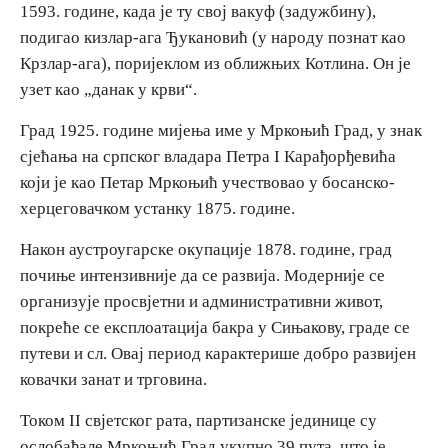
1593. године, када је ту свој вакуф (задужбину),
подигао кизлар-ага Ђукановић (у народу познат као
Дестинације
Крзлар-ага), поријеклом из оближњих Котлина. Он је
узет као „данак у крви“.
Списак дестинација
Град 1925. године мијења име у Мркоњић Град, у знак
сјећања на српског владара Петра I Карађорђевића
Мапа дестинација
који је као Петар Мркоњић учествовао у босанско-
херцеговачком устанку 1875. године.
Манифестације
Након аустроугарске окупације 1878. године, град
Смјештај
почиње интензивније да се развија. Модерније се
организује просвјетни и административни живот,
Мултимедија
покреће се експлоатација бакра у Сињакову, граде се
путеви и сл. Овај период карактерише добро развијен
Фото
ковачки занат и трговина.
Видео
Током II свјетског рата, партизанске јединице су
ослобађале Мркоњић Град укупно 39 пута, што је