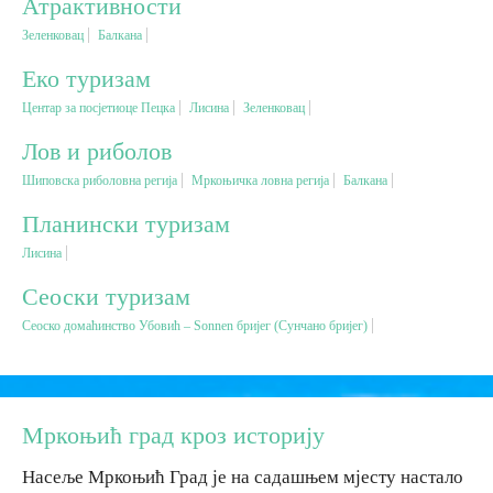
Атрактивности
Зеленковац
Балкана
Вјерски туризам
Еко туризам
Центар за посјетиоце Пецка
Лисина
Зеленковац
Авантура
Лов и риболов
Еко туризам
Шиповска риболовна регија
Мркоњичка ловна регија
Балкана
Планински туризам
Културни туризам
Лисина
Сеоски туризам
Гастрономија
Сеоско домаћинство Убовић – Sonnen бријег (Сунчано бријег)
Лов и риболов
Сеоски туризам
Mркоњић град кроз историју
Насеље Мркоњић Град је на садашњем мјесту настало
Омладински туризам