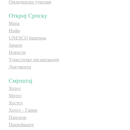
Омладински туризам
Откриј Српску
Мапа
Инфо
UNESCO баштина
Занати
Новости
Туристичке организације
Документи
Смјештај
Хотел
Мотел
Хостел
Хотел – Гарни
Пансион
Преноћиште