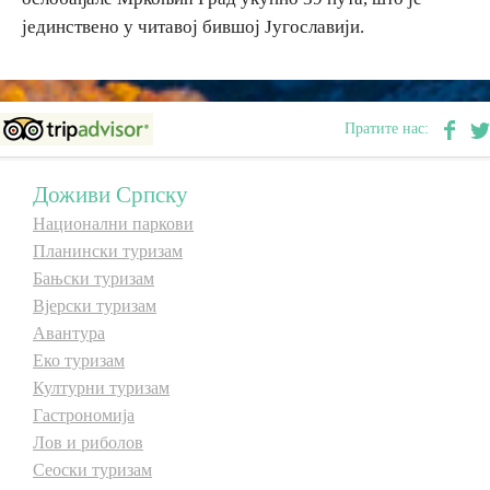
јединствено у читавој бившој Југославији.
E-Brochure
Откриј Српску
Пратите нас:
Доживи Српску
Национални паркови
Планински туризам
Бањски туризам
Вјерски туризам
Авантура
Еко туризам
Културни туризам
Гастрономија
Лов и риболов
Сеоски туризам