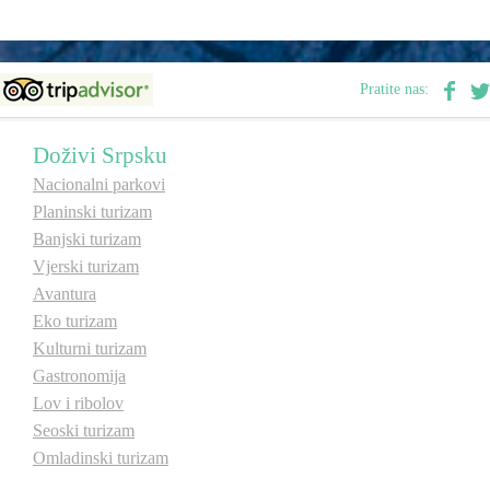
Destinacije
Pratite nas:
Spisak destinacija
Doživi Srpsku
Mapa destinacija
Nacionalni parkovi
Planinski turizam
Banjski turizam
Manifestacije
Vjerski turizam
Smještaj
Avantura
Eko turizam
Multimedija
Kulturni turizam
Gastronomija
Foto
Lov i ribolov
Seoski turizam
Video
Omladinski turizam