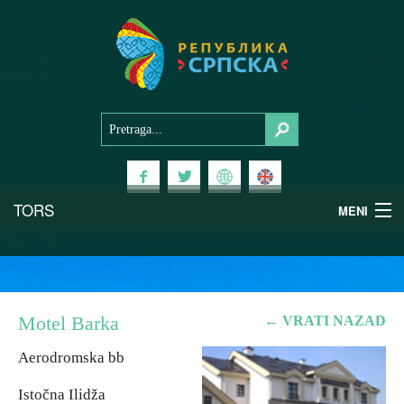
TORS
MENI
Doživi Srpsku
Nacionalni parkovi
Motel Barka
← VRATI NAZAD
Planinski turizam
Aerodromska bb
Istočna Ilidža
Banjski turizam