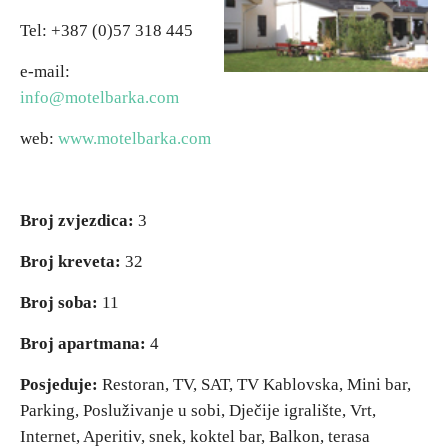
Tel: +387 (0)57 318 445
Vjerski turizam
e-mail:
info@motelbarka.com
Avantura
web:
www.motelbarka.com
Eko turizam
Kulturni turizam
Broj zvjezdica:
3
Broj kreveta:
32
Gastronomija
Broj soba:
11
Lov i ribolov
Broj apartmana:
4
Posjeduje:
Restoran, TV, SAT, TV Kablovska, Mini bar,
Seoski turizam
Parking, Posluživanje u sobi, Dječije igralište, Vrt,
Internet, Aperitiv, snek, koktel bar, Balkon, terasa
Omladinski turizam