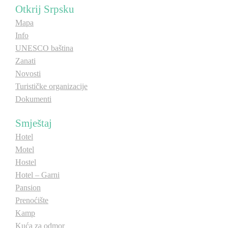
Otkrij Srpsku
E-Brochure
Mapa
Info
Otkrij Srpsku
UNESCO baština
Zanati
Novosti
Turističke organizacije
Dokumenti
Smještaj
Hotel
Motel
Hostel
Hotel – Garni
Pansion
Prenoćište
Kamp
Kuća za odmor