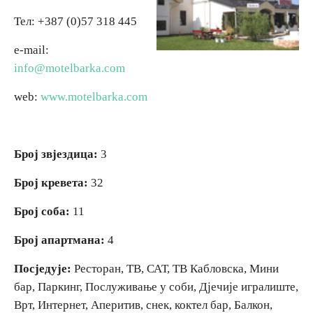
Тел: +387 (0)57 318 445
Вјерски туризам
e-mail:
info@motelbarka.com
Авантура
web:
www.motelbarka.com
Еко туризам
Културни туризам
Број звјездица:
3
Број кревета:
32
Гастрономија
Број соба:
11
Лов и риболов
Број апартмана:
4
Посједује:
Ресторан, ТВ, САТ, ТВ Кабловска, Мини
Сеоски туризам
бар, Паркинг, Послуживање у соби, Дјечије игралиште,
Врт, Интернет, Аперитив, снек, коктел бар, Балкон,
Омладински туризам