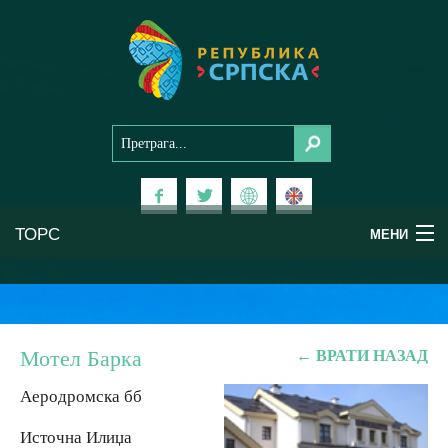
ТОРС
МЕНИ
Доживи Српску
Национални паркови
Мотел Барка
← ВРАТИ НАЗАД
Планински туризам
Аеродромска бб
Источна Илиџа
Бањски туризам