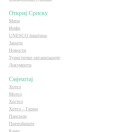
E-Brochure
Откриј Српску
Мапа
Откриј Српску
Инфо
UNESCO баштина
Занати
Новости
Туристичке организације
Документи
Смјештај
Хотел
Мотел
Хостел
Хотел – Гарни
Пансион
Преноћиште
Камп