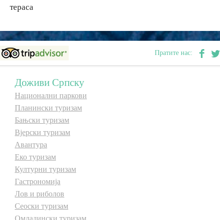
тераса
Дестинације
Списак дестинација
Пратите нас:
Мапа дестинација
Доживи Српску
Национални паркови
Манифестације
Планински туризам
Бањски туризам
Смјештај
Вјерски туризам
Авантура
Мултимедија
Еко туризам
Културни туризам
Фото
Гастрономија
Лов и риболов
Видео
Сеоски туризам
Омладински туризам