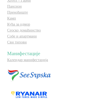
Хотел – Гарни
Пансион
Преноћиште
Камп
Кућа за одмор
Сеоско домаћинство
Собе и апартмани
Сви типови
Манифестације
Календар манифестација