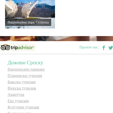
E-Brochure
Откриј Српску
Национални парк Сутјеска
Пратите нас:
Доживи Српску
Национални паркови
Планински туризам
Бањски туризам
Вјерски туризам
Авантура
Еко туризам
Културни туризам