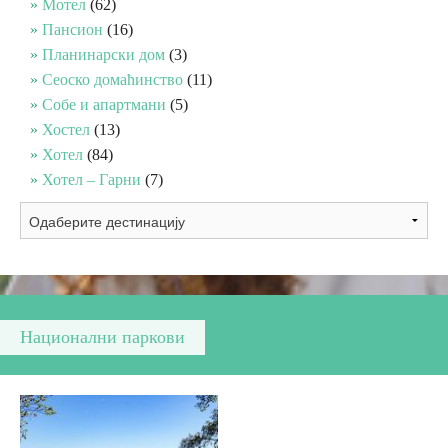
Мотел
(62)
Пансион
(16)
Вјерски туризам
Планинарски дом
(3)
Сеоско домаћинство
(11)
Собе и апартмани
(5)
Авантура
Хостел
(13)
Хотел
(84)
Еко туризам
Хотел – Гарни
(7)
Културни туризам
Гастрономија
Лов и риболов
Национални паркови
Сеоски туризам
Омладински туризам