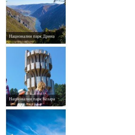
Дестинације
Списак дестинација
Национални парк Дрина
Мапа дестинација
Манифестације
Смјештај
Мултимедија
Национални парк Козара
Фото
Видео