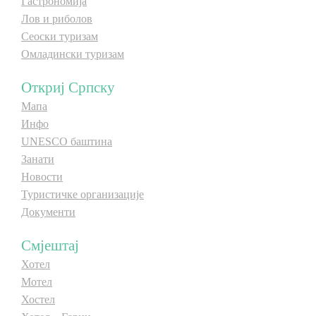
Гастрономија
Лов и риболов
Сеоски туризам
Омладински туризам
Откриј Српску
Мапа
Инфо
UNESCO баштина
Занати
Новости
Туристичке организације
Документи
Смјештај
Хотел
Мотел
Хостел