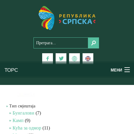
ТОРС
МЕНИ
Доживи Српску
Национални паркови
Тип смјештаја
Бунгалови
(7)
Планински туризам
Камп
(9)
Кућа за одмор
(11)
Бањски туризам