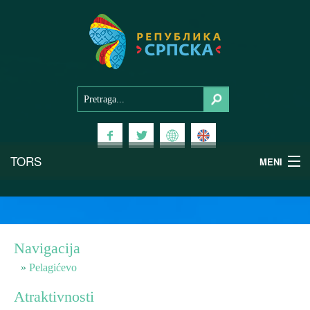
TORS
MENI
Doživi Srpsku
Nacionalni parkovi
Navigacija
Planinski turizam
Pelagićevo
Atraktivnosti
Banjski turizam