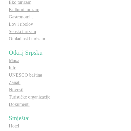
Eko turizam
Kulturni turizam
Gastronomija
Lov i ribolov
Seoski turizam
Omladinski turizam
Otkrij Srpsku
Mapa
Info
UNESCO baština
Zanati
Novosti
Turističke organizacije
Dokumenti
Smještaj
Hotel