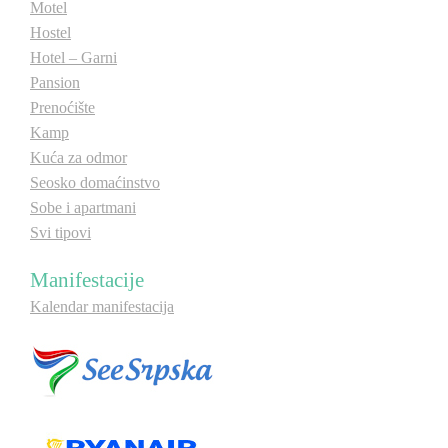
Motel
Hostel
Hotel – Garni
Pansion
Prenoćište
Kamp
Kuća za odmor
Seosko domaćinstvo
Sobe i apartmani
Svi tipovi
Manifestacije
Kalendar manifestacija