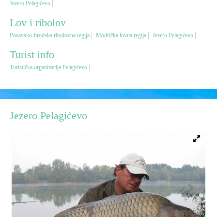
Jezero Pelagićevo
Lov i ribolov
Vjerski turizam
Posavsko-brodska ribolovna regija
Modrička lovna regija
Jezero Pelagićevo
Avantura
Turist info
Turistička organizacija Pelagićevo
Eko turizam
Kulturni turizam
Jezero Pelagićevo
Gastronomija
Lov i ribolov
Seoski turizam
Omladinski turizam