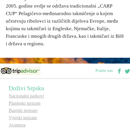
2005. godine ovdje se održava tradicionalni „CARP
E-Brochure
CUP“ Pelagićevo-međunarodno takmičenje u kojem
učestvuju ribolovci iz različitih dijelova Evrope, među
Otkrij Srpsku
kojima su takmičari iz Engleske, Njemačke, Italije,
Francuske i mnogih drugih država, kao i takmičari iz BiH
i država u regionu.
Pratite nas:
Doživi Srpsku
Nacionalni parkovi
Planinski turizam
Banjski turizam
Vjerski turizam
Avantura