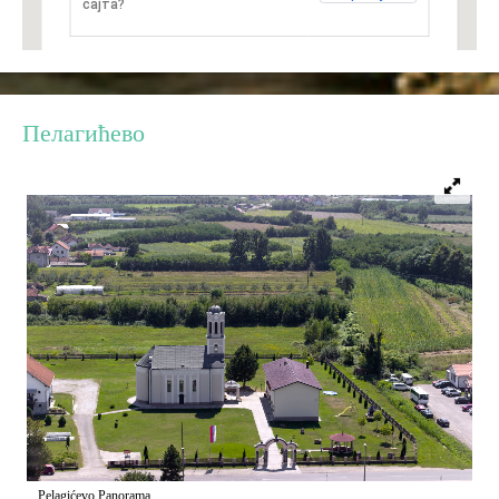
сајта?
Дестинације
Списак дестинација
Пелагићево
Мапа дестинација
Манифестације
Смјештај
Мултимедија
Фото
Видео
Pelagićevo Panorama