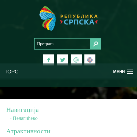
ТОРС
МЕНИ
Доживи Српску
Национални паркови
Навигација
Планински туризам
Пелагићево
Атрактивности
Бањски туризам