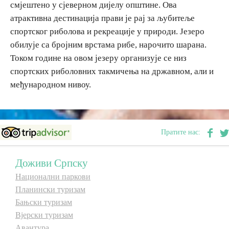
смјештено у сјеверном дијелу општине. Ова
атрактивна дестинација прави је рај за љубитеље
спортског риболова и рекреације у природи. Језеро
обилује са бројним врстама рибе, нарочито шарана.
Током године на овом језеру организује се низ
спортских риболовних такмичења на државном, али и
међународном нивоу.
Пратите нас:
Доживи Српску
Национални паркови
Планински туризам
Бањски туризам
Вјерски туризам
Авантура