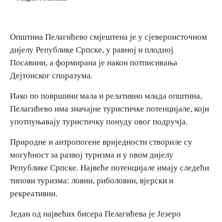
E-Brochure
Општина Пелагићево смјештена је у сјевероисточном
Откриј Српску
дијелу Републике Српске, у равној и плодној
Посавини, а формирана је након потписивања
Дејтонског споразума.
Иако по површини мала и релативно млада општина,
Пелагићево има значајне туристичке потенцијале, који
употпуњавају туристичку понуду овог подручја.
Природне и антропогене вриједности створиле су
могућност за развој туризма и у овом дијелу
Републике Српске. Највеће потенцијале имају следећи
типови туризма: ловни, риболовни, вјерски и
рекреативни.
Један од највећих бисера Пелагићева је Језеро