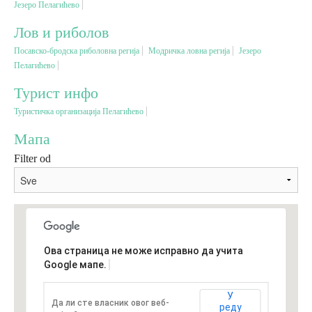
Језеро Пелагићево
Лов и риболов
Вјерски туризам
Посавско-бродска риболовна регија
Модричка ловна регија
Језеро
Пелагићево
Авантура
Турист инфо
Туристичка организација Пелагићево
Еко туризам
Мапа
Културни туризам
Filter od
Гастрономија
Лов и риболов
Ова страница не може исправно да учита
Google мапе.
Сеоски туризам
У
Да ли сте власник овог веб-
реду
Омладински туризам