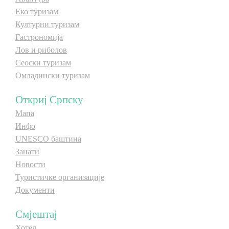
Еко туризам
Културни туризам
Гастрономија
Лов и риболов
Сеоски туризам
Омладински туризам
Откриј Српску
Мапа
Инфо
UNESCO баштина
Занати
Новости
Туристичке организације
Документи
Смјештај
Хотел