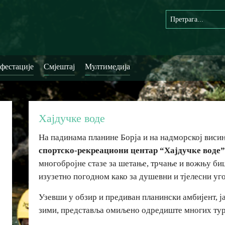
фестације
Смјештај
Мултимедија
Хајдучке воде
На падинама планине Борја и на надморској висин
спортско-рекреациони центар “Хајдучке воде
многобројне стазе за шетање, трчање и вожњу би
изузетно погодном како за душевни и тјелесни угођ
Узевши у обзир и предиван планински амбијент, ја
зими, представља омиљено одредиште многих тури