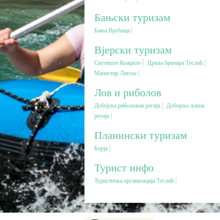
Бањски туризам
Бања Врућица
Вјерски туризам
Светиште Конџило
Црква брвнара Теслић
Maнастир Липље
Лов и риболов
Добојска риболовна регија
Добојска ловна
регија
Планински туризам
Борја
Турист инфо
Туристичка организација Теслић