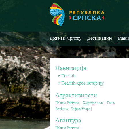
Доживи Српску
Дестинације
Мани
Навигација
Теслић
Теслић кроз историју
Атрактивности
Пећина Растуша
Хајдучке воде
Бања
Врућица
Ријека Усора
Авантура
Пећина Растуша