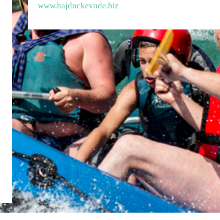
www.hajduckevode.biz