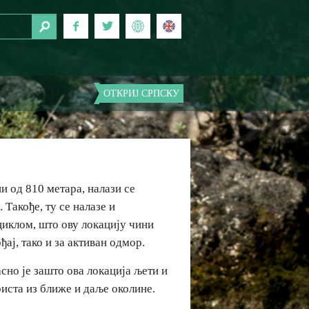
ОТКРИЈ СРПСКУ
и од 810 метара, налази се
”
. Такође, ту се налазе и
циклом, што ову локацију чини
ај, тако и за активан одмор.
сно је зашто ова локација љети и
ста из ближе и даље околине.