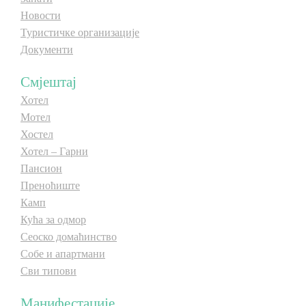
Новости
E-Brochure
Туристичке организације
Документи
Откриј Српску
Смјештај
Хотел
Мотел
Хостел
Хотел – Гарни
Пансион
Преноћиште
Камп
Кућа за одмор
Сеоско домаћинство
Собе и апартмани
Сви типови
Манифестације