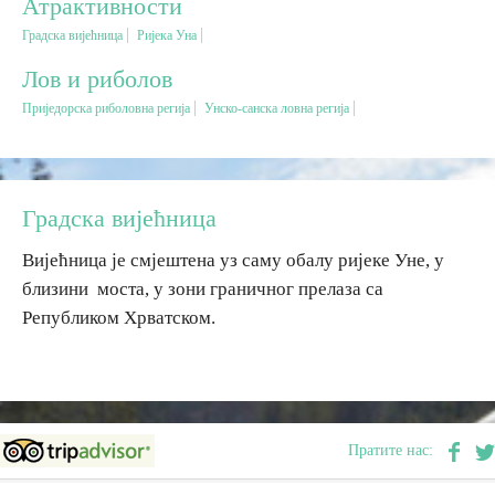
Атрактивности
Градска вијећница
Ријека Уна
Вјерски туризам
Лов и риболов
Приједорска риболовна регија
Унско-санска ловна регија
Авантура
Еко туризам
Градска вијећница
Културни туризам
Вијећница је смјештена уз саму обалу ријеке Уне, у
близини моста, у зони граничног прелаза са
Гастрономија
Републиком Хрватском.
Лов и риболов
Сеоски туризам
Пратите нас:
Омладински туризам