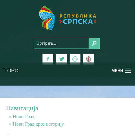
ТОРС
МЕНИ
Доживи Српску
Национални паркови
Навигација
Планински туризам
Нови Град
Нови Град кроз историју
Бањски туризам