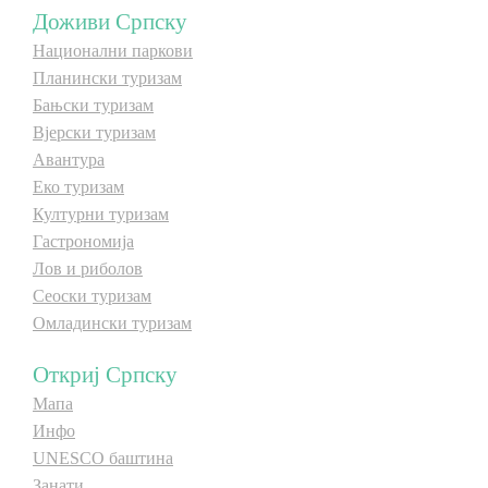
Доживи Српску
Национални паркови
Дестинације
Планински туризам
Бањски туризам
Списак дестинација
Вјерски туризам
Авантура
Мапа дестинација
Еко туризам
Културни туризам
Манифестације
Гастрономија
Лов и риболов
Смјештај
Сеоски туризам
Омладински туризам
Мултимедија
Откриј Српску
Фото
Мапа
Инфо
Видео
UNESCO баштина
Занати