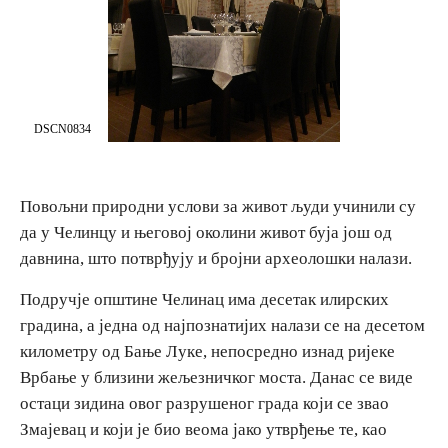
E-Brochure
Откриј Српску
DSCN0834
Повољни природни услови за живот људи учинили су
да у Челинцу и његовој околини живот буја још од
давнина, што потврђују и бројни археолошки налази.
Подручје општине Челинац има десетак илирских
градина, а једна од најпознатијих налази се на десетом
километру од Бање Луке, непосредно изнад ријеке
Врбање у близини жељезничког моста. Данас се виде
остаци зидина овог разрушеног града који се звао
Змајевац и који је био веома јако утврђење те, као