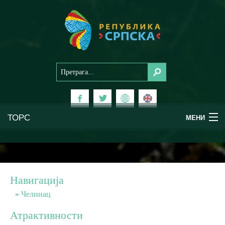
ТОРС
МЕНИ
Доживи Српску
Национални паркови
Навигација
Планински туризам
Челинац
Атрактивности
Бањски туризам