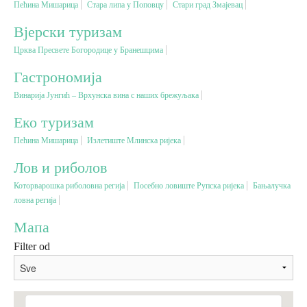
Пећина Мишарица
Стара липа у Поповцу
Стари град Змајевац
Вјерски туризам
Вјерски туризам
Црква Пресвете Богородице у Бранешцима
Авантура
Гастрономија
Винарија Јунгић – Врхунска вина с наших брежуљака
Еко туризам
Еко туризам
Пећина Мишарица
Излетиште Млинска ријека
Културни туризам
Лов и риболов
Которварошка риболовна регија
Посебно ловиште Рупска ријека
Бањалучка
Гастрономија
ловна регија
Мапа
Лов и риболов
Filter od
Сеоски туризам
Омладински туризам