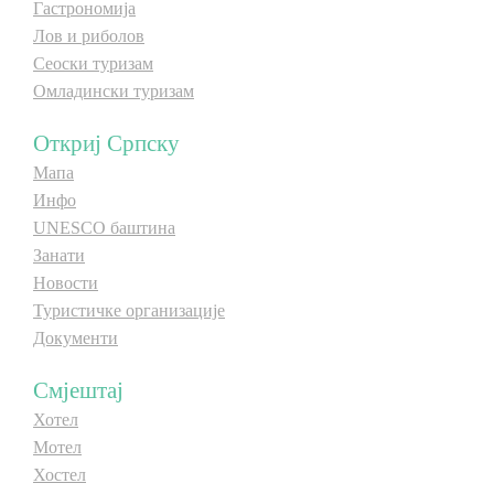
Гастрономија
Лов и риболов
Сеоски туризам
Омладински туризам
Откриј Српску
Мапа
Инфо
UNESCO баштина
Занати
Новости
Туристичке организације
Документи
Смјештај
Хотел
Мотел
Хостел