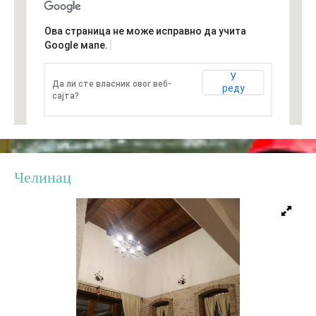
Ова страница не може исправно да учита
Дестинације
Google мапе.
Списак дестинација
У
Да ли сте власник овог веб-
реду
сајта?
Мапа дестинација
Манифестације
Челинац
Смјештај
Мултимедија
Фото
Видео