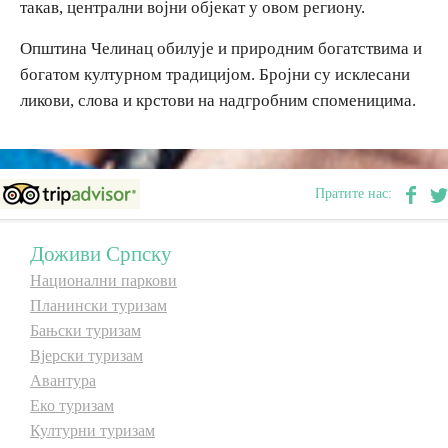
такав, централни војни објекат у овом региону.
Општина Челинац обилује и природним богатствима и
богатом културном традицијом. Бројни су исклесани
ликови, слова и крстови на надгробним споменицима.
Пратите нас:
Доживи Српску
Национални паркови
Планински туризам
Бањски туризам
Вјерски туризам
Авантура
Еко туризам
Културни туризам