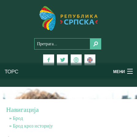
ТОРС
МЕНИ
Доживи Српску
Национални паркови
Навигација
Планински туризам
Брод
Брод кроз историју
Бањски туризам