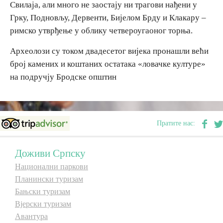
Свилаја, али много не заостају ни трагови нађени у
Грку, Подновљу, Дервенти, Бијелом Брду и Клакару –
Дестинације
римско утврђење у облику четвероугаоног торња.
Археолози су током двадесетог вијека пронашли већи
Списак дестинација
број камених и коштаних остатака «ловачке културе»
на подручју Бродске општин
Мапа дестинација
Манифестације
Пратите нас:
Смјештај
Доживи Српску
Мултимедија
Национални паркови
Планински туризам
Фото
Бањски туризам
Вјерски туризам
Видео
Авантура