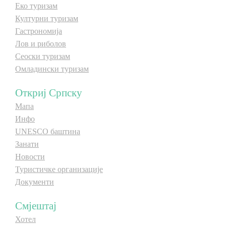
Еко туризам
E-Brochure
Културни туризам
Гастрономија
Откриј Српску
Лов и риболов
Сеоски туризам
Омладински туризам
Откриј Српску
Мапа
Инфо
UNESCO баштина
Занати
Новости
Туристичке организације
Документи
Смјештај
Хотел