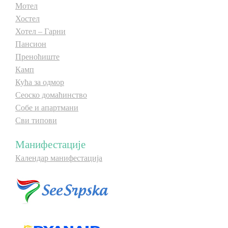
Мотел
Хостел
Хотел – Гарни
Пансион
Преноћиште
Камп
Кућа за одмор
Сеоско домаћинство
Собе и апартмани
Сви типови
Манифестације
Календар манифестација