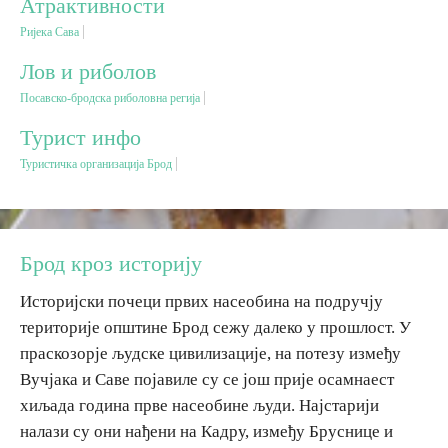
Атрактивности
Ријека Сава
Вјерски туризам
Лов и риболов
Посавско-бродска риболовна регија
Авантура
Турист инфо
Еко туризам
Туристичка организација Брод
Културни туризам
Брод кроз историју
Гастрономија
Историјски почеци првих насеобина на подручју
територије општине Брод сежу далеко у прошлост. У
Лов и риболов
праскозорје људске цивилизације, на потезу између
Вучјака и Саве појавиле су се још прије осамнаест
Сеоски туризам
хиљада година прве насеобине људи. Најстарији
налази су они нађени на Кадру, између Бруснице и
Омладински туризам