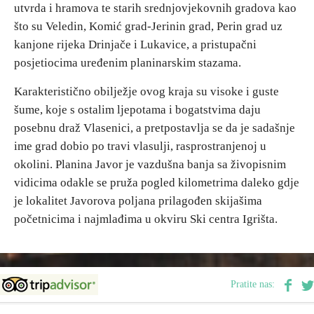
utvrda i hramova te starih srednjovjekovnih gradova kao
što su Veledin, Komić grad-Jerinin grad, Perin grad uz
kanjone rijeka Drinjače i Lukavice, a pristupačni
posjetiocima uređenim planinarskim stazama.
Karakteristično obilježje ovog kraja su visoke i guste
šume, koje s ostalim ljepotama i bogatstvima daju
posebnu draž Vlasenici, a pretpostavlja se da je sadašnje
ime grad dobio po travi vlasulji, rasprostranjenoj u
okolini. Planina Javor je vazdušna banja sa živopisnim
vidicima odakle se pruža pogled kilometrima daleko gdje
je lokalitet Javorova poljana prilagođen skijašima
početnicima i najmlađima u okviru Ski centra Igrišta.
Pratite nas: