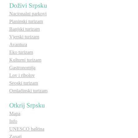
Doživi Srpsku
Nacionalni parkovi
Planinski turizam
Banjski turizam
Vjerski turizam
Avantura
Eko turizam
Kulturni turizam
Gastronomija
Lov i ribolov
Seoski turizam
Omladinski turizam
Otkrij Srpsku
Mapa
Info
UNESCO baština
Zanati