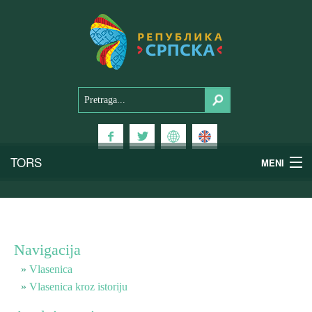
TORS
MENI
Doživi Srpsku
Nacionalni parkovi
Navigacija
Planinski turizam
Vlasenica
Vlasenica kroz istoriju
Banjski turizam