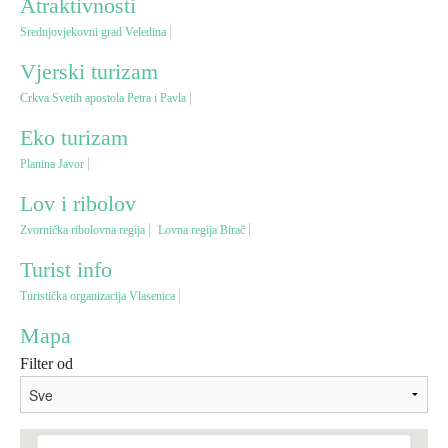
Atraktivnosti
Srednjovjekovni grad Veledina
Vjerski turizam
Vjerski turizam
Crkva Svetih apostola Petra i Pavla
Avantura
Eko turizam
Eko turizam
Planina Javor
Lov i ribolov
Kulturni turizam
Zvornička ribolovna regija
Lovna regija Birač
Turist info
Gastronomija
Turistička organizacija Vlasenica
Lov i ribolov
Mapa
Filter od
Seoski turizam
Omladinski turizam