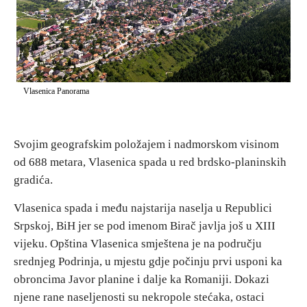
E-Brochure
Otkrij Srpsku
Vlasenica Panorama
Svojim geografskim položajem i nadmorskom visinom
od 688 metara, Vlasenica spada u red brdsko-planinskih
gradića.
Vlasenica spada i među najstarija naselja u Republici
Srpskoj, BiH jer se pod imenom Birač javlja još u XIII
vijeku. Opština Vlasenica smještena je na području
srednjeg Podrinja, u mjestu gdje počinju prvi usponi ka
obroncima Javor planine i dalje ka Romaniji. Dokazi
njene rane naseljenosti su nekropole stećaka, ostaci