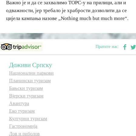
Важно је и да се захвалимо ТОРС-у на прилици, али и
одважности, јер требало је храбрости дозволити да се
цијела кампања назове „Nothing much but much more“.
Пратите нас:
Доживи Српску
Национални паркови
Планински туризам
Бањски туризам
Вјерски туризам
Авантура
Еко туризам
Културни туризам
Гастрономија
Лов и риболов