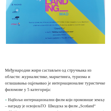
Дестинације
Списак дестинација
Мапа дестинација
Манифестације
Смјештај
Међународни жири састављен од стручњака из
Мултимедија
области: журналистике, маркетинга, туризма и
оглашавања оцјењивао је интернационалне туристичке
филомове у 5 категорија:
Фото
Најбољи интернационални филм који промовише земљу
Видео
– награду је освојилаТО Шкодска за филм „Scotland“