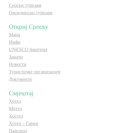
Сеоски туризам
Омладински туризам
Откриј Српску
Мапа
Инфо
UNESCO баштина
Занати
Новости
Туристичке организације
Документи
Смјештај
Хотел
Мотел
Хостел
Хотел – Гарни
Пансион