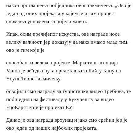
након проглашења побједника овог такмичења: „Ово је
један од оних пројеката у којем је и сам процес
снимања успомена за цијели живот.
Ипак, осим прелијепог искуства, ове награде носе
велику важност, јер доказују да иако имамо млад тим,
ово је тим који је
способан за велике пројекте. Маркетинг агенција
Mania је већ два пута представљала БиХ у Кану на
YоунгЛионс такмичењу,
освојили смо награду за туристички видео Требиња, те
побиједили на фестивалу у Букурешту за видео
ЕцоКарст који је пројекат ЕУ.
Данас је ова награда врхунац и јако смо срећни јер је
ово један од наших најбољих пројеката.