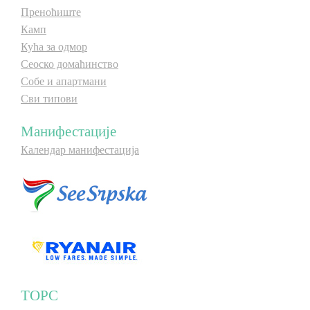
Преноћиште
Камп
Кућа за одмор
Сеоско домаћинство
Собе и апартмани
Сви типови
Манифестације
Календар манифестација
ТОРС