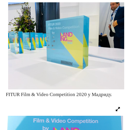
Вјерски туризам
Авантура
Еко туризам
Културни туризам
Гастрономија
FITUR Film & Video Competition 2020 у Мадриду.
Лов и риболов
Сеоски туризам
Омладински туризам