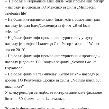
Најбољи интернационални филм који промовише регију
E-Brochure
– награду је освојила ТО Мексико за филм „Michoacan
celebrates life“
Најбољи интернационални филм који промовише град –
Откриј Српску
награду је град Блед/Словенија за филм „Bled local
selection“
Најбољи филм који промовише туристичку услугу –
награду је освојио Цхапелцо Ски Ресорт за фил “ Winter
season 2019″
Најбољи филм који промовише туристички производ –
награду је добила ТО Скодска за филм „Scottish Gaelic:
Explained“.
Најбољи филм на такмичењу „Grand Prix“ – награду је
добила ТО Републике Срспке за филм „Nothing much but
much more“
У конкуренцији за најбоље интернационалне филмове
било је 60 филмова из 14 земаља.
Жири је филмове оцјењивао према слиједећим