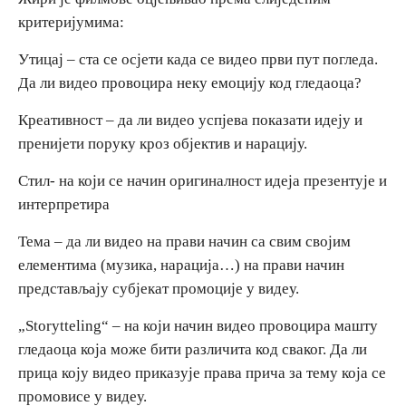
критеријумима:
Утицај – ста се осјети када се видео први пут погледа.
Да ли видео провоцира неку емоцију код гледаоца?
Креативност – да ли видео успјева показати идеју и
пренијети поруку кроз објектив и нарацију.
Стил- на који се начин оригиналност идеја презентује и
интерпретира
Тема – да ли видео на прави начин са свим својим
елементима (музика, нарација…) на прави начин
представљају субјекат промоције у видеу.
„Storytteling“ – на који начин видео провоцира машту
гледаоца која може бити различита код сваког. Да ли
прица коју видео приказује права прича за тему која се
промовисе у видеу.