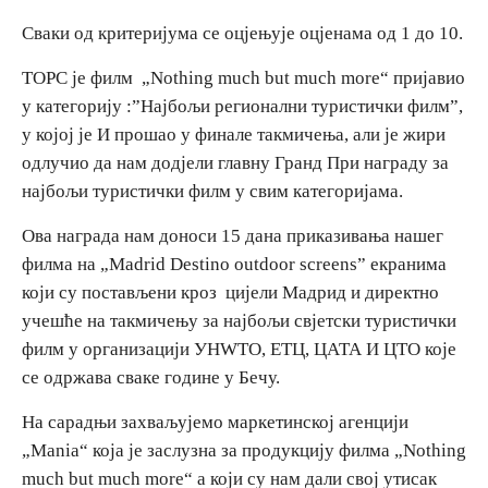
Сваки од критеријума се оцјењује оцјенама од 1 до 10.
ТОРС је филм „Nothing much but much more“ пријавио
у категорију :”Најбољи регионални туристички филм”,
у којој је И прошао у финале такмичења, али је жири
одлучио да нам додјели главну Гранд При награду за
најбољи туристички филм у свим категоријама.
Ова награда нам доноси 15 дана приказивања нашег
филма на „Madrid Destino outdoor screens” екранима
који су постављени кроз цијели Мадрид и директно
учешће на такмичењу за најбољи свјетски туристички
филм у организацији УНWТО, ЕТЦ, ЦАТА И ЦТО које
се одржава сваке године у Бечу.
На сарадњи захваљујемо маркетинској агенцији
„Mania“ која је заслузна за продукцију филма „Nothing
much but much more“ а који су нам дали свој утисак