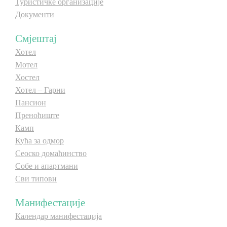
Туристичке организације
Документи
Смјештај
Хотел
Мотел
Хостел
Хотел – Гарни
Пансион
Преноћиште
Камп
Кућа за одмор
Сеоско домаћинство
Собе и апартмани
Сви типови
Манифестације
Календар манифестација