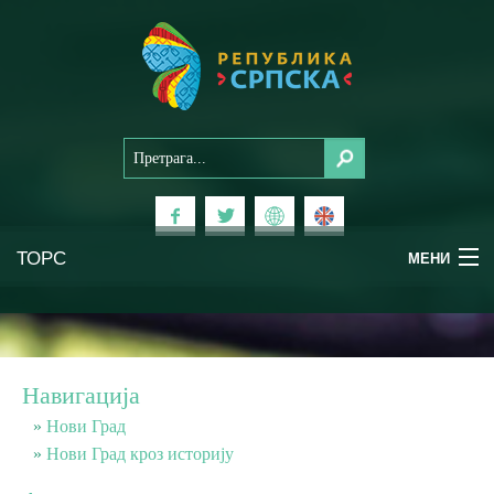
ТОРС
МЕНИ
Доживи Српску
Национални паркови
Навигација
Планински туризам
Нови Град
Нови Град кроз историју
Бањски туризам