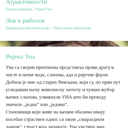
Атрактивности
Градска вијећница
Ријека Уна
Вјерски туризам
Лов и риболов
Приједорска риболовна регија
Унско-санска ловна регија
Авантура
Еко туризам
Ријека Уна
Културни туризам
Уна са својим притокама представља прави драгуљ
чисте и питке воде, слапова, ада и ријечне фауне.
Гастрономија
Добила је име од старих Римљана, који су, по први пут
угледавши њену живописну љепоту и чувши жубор
Лов и риболов
њених слапова, узвикнули УНА што би преводу
значило „једна“ или „једина“.
Сеоски туризам
Становници који живе на њеним обалама имају
посебан страствен однос са овом „смарагдном
дамом“, страст која запањује. Уна уистину има
Омладински туризам