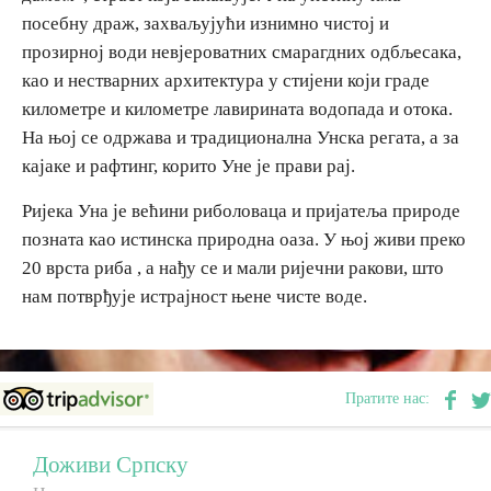
посебну драж, захваљујући изнимно чистој и
прозирној води невјероватних смарагдних одбљесака,
Дестинације
као и нестварних архитектура у стијени који граде
километре и километре лавирината водопада и отока.
Списак дестинација
На њој се одржава и традиционална Унска регата, а за
кајаке и рафтинг, корито Уне је прави рај.
Мапа дестинација
Ријека Уна је већини риболоваца и пријатеља природе
позната као истинска природна оаза. У њој живи преко
Манифестације
20 врста риба , а нађу се и мали ријечни ракови, што
Смјештај
нам потврђује истрајност њене чисте воде.
Мултимедија
Фото
Пратите нас:
Видео
Доживи Српску