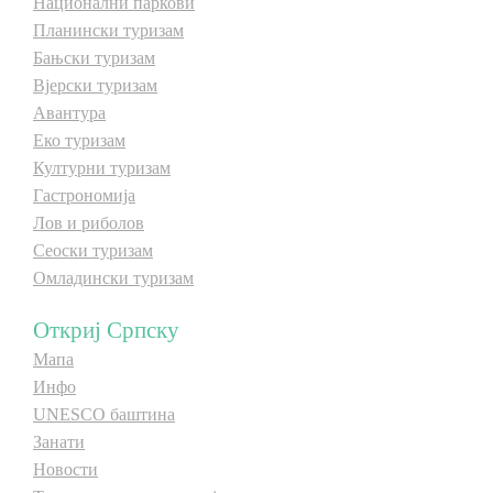
Национални паркови
E-Brochure
Планински туризам
Бањски туризам
Вјерски туризам
Откриј Српску
Авантура
Еко туризам
Културни туризам
Гастрономија
Лов и риболов
Сеоски туризам
Омладински туризам
Откриј Српску
Мапа
Инфо
UNESCO баштина
Занати
Новости