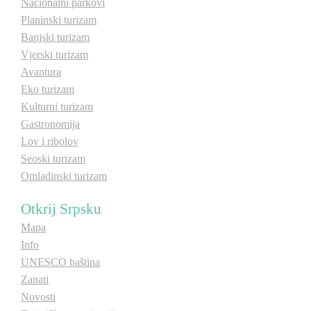
Nacionalni parkovi
E-Brochure
Planinski turizam
Banjski turizam
Vjerski turizam
Otkrij Srpsku
Avantura
Eko turizam
Kulturni turizam
Gastronomija
Lov i ribolov
Seoski turizam
Omladinski turizam
Otkrij Srpsku
Mapa
Info
UNESCO baština
Zanati
Novosti