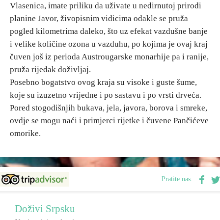
Vlasenica, imate priliku da uživate u nedirnutoj prirodi
planine Javor, živopisnim vidicima odakle se pruža
Destinacije
pogled kilometrima daleko, što uz efekat vazdušne banje
i velike količine ozona u vazduhu, po kojima je ovaj kraj
Spisak destinacija
čuven još iz perioda Austrougarske monarhije pa i ranije,
pruža rijedak doživljaj.
Mapa destinacija
Posebno bogatstvo ovog kraja su visoke i guste šume,
koje su izuzetno vrijedne i po sastavu i po vrsti drveća.
Pored stogodišnjih bukava, jela, javora, borova i smreke,
Manifestacije
ovdje se mogu naći i primjerci rijetke i čuvene Pančićeve
Smještaj
omorike.
Multimedija
Foto
Pratite nas:
Video
Doživi Srpsku