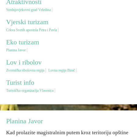
Atraktivnosti
Srednjovjekovni grad Veledina
Vjerski turizam
Vjerski turizam
Crkva Svetih apostola Petra i Pavla
Avantura
Eko turizam
Eko turizam
Planina Javor
Lov i ribolov
Kulturni turizam
Zvornička ribolovna regija
Lovna regija Birač
Turist info
Gastronomija
Turistička organizacija Vlasenica
Lov i ribolov
Seoski turizam
Planina Javor
Kad prolazite magistralnim putem kroz teritoriju opštine
Omladinski turizam