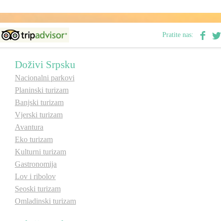
Destinacije
Pratite nas:
Spisak destinacija
Doživi Srpsku
Nacionalni parkovi
Mapa destinacija
Planinski turizam
Banjski turizam
Manifestacije
Vjerski turizam
Avantura
Smještaj
Eko turizam
Multimedija
Kulturni turizam
Gastronomija
Lov i ribolov
Foto
Seoski turizam
Omladinski turizam
Video