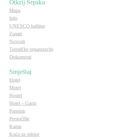
Otkrij Srpsku
E-Brochure
Mapa
Info
Otkrij Srpsku
UNESCO baština
Zanati
Novosti
Turističke organizacije
Dokumenti
Smještaj
Hotel
Motel
Hostel
Hotel – Garni
Pansion
Prenoćište
Kamp
Kuća za odmor