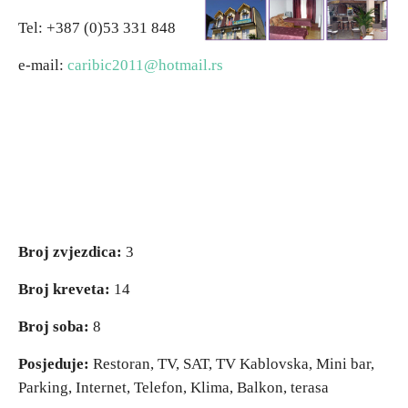
Tel: +387 (0)53 331 848
Vjerski turizam
e-mail:
caribic2011@hotmail.rs
Avantura
Eko turizam
Kulturni turizam
Gastronomija
Broj zvjezdica:
3
Broj kreveta:
14
Lov i ribolov
Broj soba:
8
Seoski turizam
Posjeduje:
Restoran, TV, SAT, TV Kablovska, Mini bar,
Parking, Internet, Telefon, Klima, Balkon, terasa
Omladinski turizam