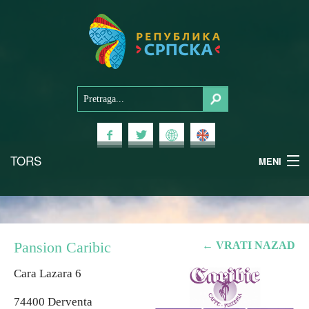
TORS
MENI
Doživi Srpsku
Nacionalni parkovi
Pansion Caribic
← VRATI NAZAD
Planinski turizam
Cara Lazara 6
74400 Derventa
Banjski turizam