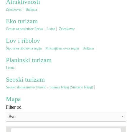
Atraktivnosti
Zelenkovac
Balkana
Vjerski turizam
Eko turizam
Centar za posjetioce Pecka
Lisina
Zelenkovac
Avantura
Lov i ribolov
Eko turizam
Šipovska ribolovna regija
Mrkonjička lovna regija
Balkana
Planinski turizam
Kulturni turizam
Lisina
Seoski turizam
Gastronomija
Seosko domaćinstvo Ubović – Sonnen brijeg (Sunčano brijeg)
Lov i ribolov
Mapa
Filter od
Seoski turizam
Omladinski turizam