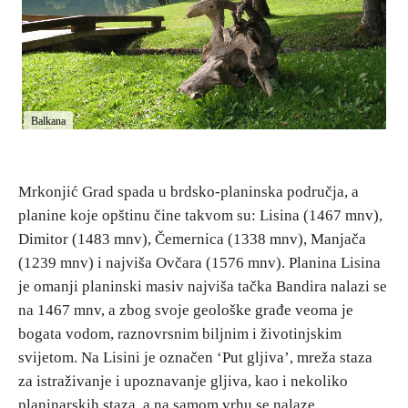
E-Brochure
Otkrij Srpsku
Balkana
Mrkonjić Grad spada u brdsko-planinska područja, a
planine koje opštinu čine takvom su: Lisina (1467 mnv),
Dimitor (1483 mnv), Čemernica (1338 mnv), Manjača
(1239 mnv) i najviša Ovčara (1576 mnv). Planina Lisina
je omanji planinski masiv najviša tačka Bandira nalazi se
na 1467 mnv, a zbog svoje geološke građe veoma je
bogata vodom, raznovrsnim biljnim i životinjskim
svijetom. Na Lisini je označen ‘Put gljiva’, mreža staza
za istraživanje i upoznavanje gljiva, kao i nekoliko
planinarskih staza, a na samom vrhu se nalaze