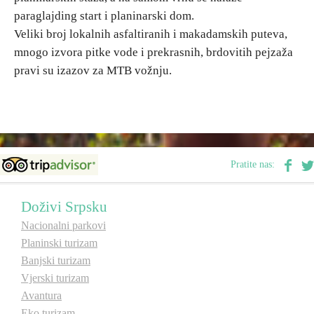
paraglajding start i planinarski dom.
Veliki broj lokalnih asfaltiranih i makadamskih puteva,
mnogo izvora pitke vode i prekrasnih, brdovitih pejzaža
pravi su izazov za MTB vožnju.
Pratite nas:
Doživi Srpsku
Nacionalni parkovi
Planinski turizam
Banjski turizam
Vjerski turizam
Avantura
Eko turizam