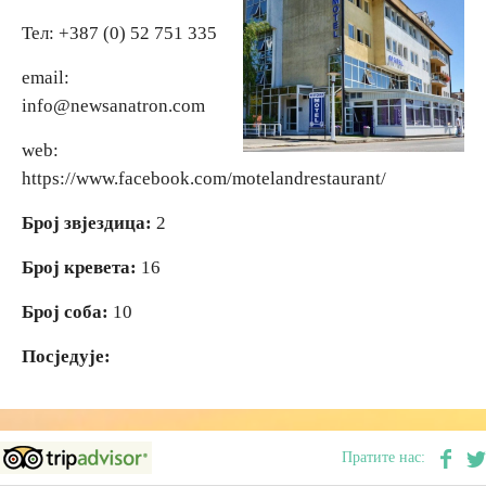
Тел: +387 (0) 52 751 335
Вјерски туризам
email:
info@newsanatron.com
Авантура
web:
Еко туризам
https://www.facebook.com/motelandrestaurant/
Број звјездица:
2
Културни туризам
Број кревета:
16
Гастрономија
Број соба:
10
Посједује:
Лов и риболов
Сеоски туризам
Пратите нас:
Омладински туризам