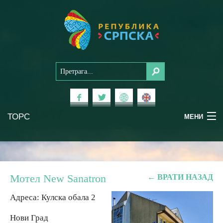
ТОРС
МЕНИ
Доживи Српску
Национални паркови
Мотел New Sanatron
← ВРАТИ НАЗАД
Планински туризам
Адреса: Кулска обала 2
Нови Град
Бањски туризам