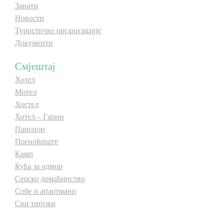
Занати
E-Brochure
Новости
Туристичке организације
Откриј Српску
Документи
Смјештај
Хотел
Мотел
Хостел
Хотел – Гарни
Пансион
Преноћиште
Камп
Кућа за одмор
Сеоско домаћинство
Собе и апартмани
Сви типови