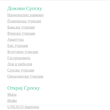
Доживи Српску
Дестинације
Национални паркови
Планински туризам
Списак дестинација
Бањски туризам
Вјерски туризам
Авантура
Мапа дестинација
Еко туризам
Културни туризам
Манифестације
Гастрономија
Лов и риболов
Смјештај
Сеоски туризам
Мултимедија
Омладински туризам
Откриј Српску
Фото
Мапа
Инфо
Видео
UNESCO баштина