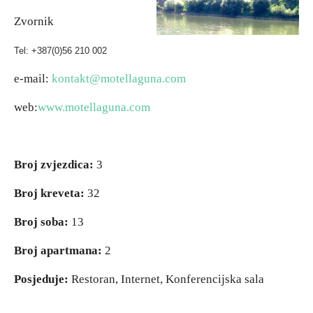
Zvornik
Vjerski turizam
Tel: +387(0)56 210 002
Avantura
e-mail:
kontakt@motellaguna.com
web:
www.motellaguna.com
Eko turizam
Kulturni turizam
Broj zvjezdica:
3
Gastronomija
Broj kreveta:
32
Broj soba:
13
Lov i ribolov
Broj apartmana:
2
Seoski turizam
Posjeduje:
Restoran, Internet, Konferencijska sala
Omladinski turizam