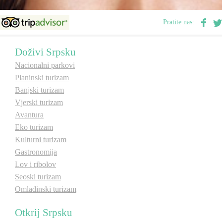
Pratite nas:
Destinacije
Doživi Srpsku
Spisak destinacija
Nacionalni parkovi
Planinski turizam
Mapa destinacija
Banjski turizam
Vjerski turizam
Manifestacije
Avantura
Eko turizam
Smještaj
Kulturni turizam
Gastronomija
Multimedija
Lov i ribolov
Seoski turizam
Foto
Omladinski turizam
Video
Otkrij Srpsku