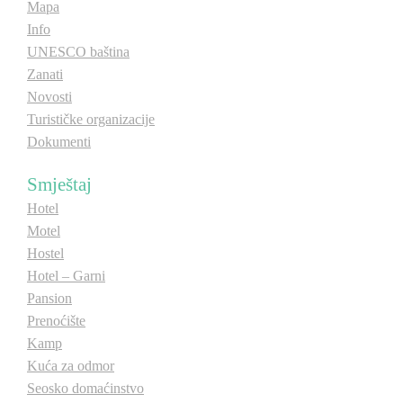
Mapa
E-Brochure
Info
UNESCO baština
Zanati
Otkrij Srpsku
Novosti
Turističke organizacije
Dokumenti
Smještaj
Hotel
Motel
Hostel
Hotel – Garni
Pansion
Prenoćište
Kamp
Kuća za odmor
Seosko domaćinstvo