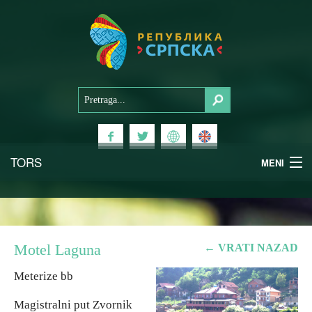
TORS
MENI
Doživi Srpsku
Nacionalni parkovi
Motel Laguna
← VRATI NAZAD
Planinski turizam
Meterize bb
Magistralni put Zvornik
Banjski turizam