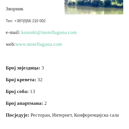
Зворник
Вјерски туризам
Тел: +387(0)56 210 002
Авантура
e-mail:
kontakt@motellaguna.com
web:
www.motellaguna.com
Еко туризам
Културни туризам
Број звјездица:
3
Гастрономија
Број кревета:
32
Број соба:
13
Лов и риболов
Број апартмана:
2
Сеоски туризам
Посједује:
Ресторан, Интернет, Конференцијска сала
Омладински туризам