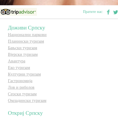
Пратите нас:
Дестинације
Доживи Српску
Списак дестинација
Национални паркови
Планински туризам
Мапа дестинација
Бањски туризам
Вјерски туризам
Манифестације
Авантура
Еко туризам
Смјештај
Културни туризам
Гастрономија
Мултимедија
Лов и риболов
Сеоски туризам
Фото
Омладински туризам
Видео
Откриј Српску