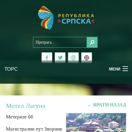
ТОРС
МЕНИ
Доживи Српску
Национални паркови
Мотел Лагуна
← ВРАТИ НАЗАД
Планински туризам
Метеризе бб
Магистрални пут Зворник
Бањски туризам