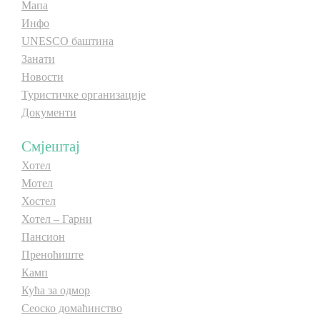
Мапа
E-Brochure
Инфо
UNESCO баштина
Занати
Откриј Српску
Новости
Туристичке организације
Документи
Смјештај
Хотел
Мотел
Хостел
Хотел – Гарни
Пансион
Преноћиште
Камп
Кућа за одмор
Сеоско домаћинство