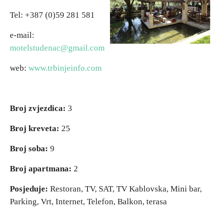
Tel: +387 (0)59 281 581
Vjerski turizam
e-mail:
motelstudenac@gmail.com
Avantura
web:
www.trbinjeinfo.com
Eko turizam
Kulturni turizam
Broj zvjezdica:
3
Broj kreveta:
25
Gastronomija
Broj soba:
9
Lov i ribolov
Broj apartmana:
2
Posjeduje:
Restoran, TV, SAT, TV Kablovska, Mini bar,
Seoski turizam
Parking, Vrt, Internet, Telefon, Balkon, terasa
Omladinski turizam