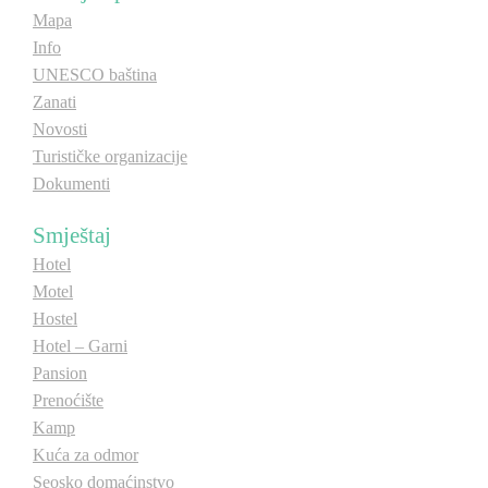
Mapa
E-Brochure
Info
UNESCO baština
Otkrij Srpsku
Zanati
Novosti
Turističke organizacije
Dokumenti
Smještaj
Hotel
Motel
Hostel
Hotel – Garni
Pansion
Prenoćište
Kamp
Kuća za odmor
Seosko domaćinstvo