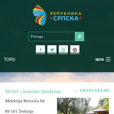
TORS
MENI
Doživi Srpsku
Nacionalni parkovi
Motel i konoba Studenac
← VRATI NAZAD
Planinski turizam
Melentija Perovića bb
89 101 Trebinje
Banjski turizam