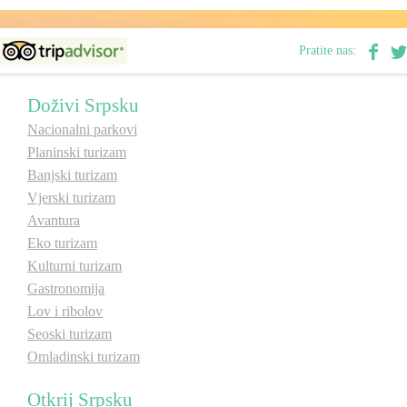
Destinacije
Pratite nas:
Spisak destinacija
Doživi Srpsku
Nacionalni parkovi
Mapa destinacija
Planinski turizam
Banjski turizam
Vjerski turizam
Manifestacije
Avantura
Smještaj
Eko turizam
Kulturni turizam
Multimedija
Gastronomija
Lov i ribolov
Foto
Seoski turizam
Omladinski turizam
Video
Otkrij Srpsku