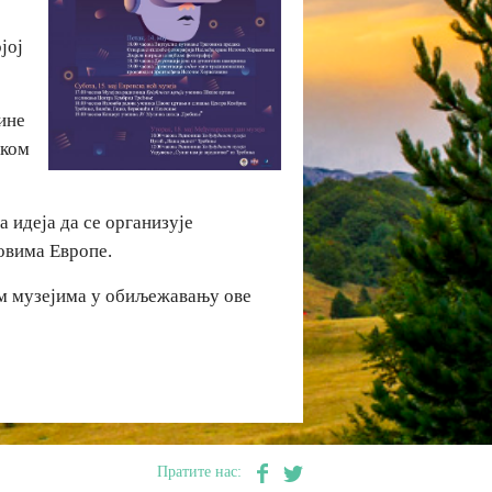
јој
дине
оком
а идеја да се организује
овима Европе.
им музејима у обиљежавању ове
Пратите нас: