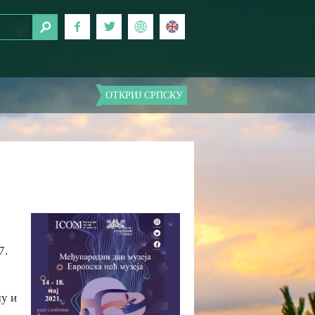
ОТКРИЈ СРПСКУ
7.
му и