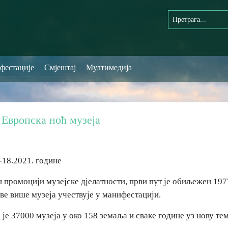
фестације
Смјештај
Мултимедија
 Европска ноћ музеја
-18.2021. године
 промоцији музејске дјелатности, први пут је обиљежен 197
ве више музеја учествује у манифестацији.
је 37000 музеја у око 158 земаља и сваке године уз нову те