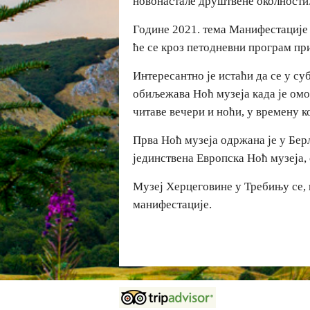
новонастале друштвене околности
Године 2021. тема Манифестације 
ће се кроз петодневни програм п
Интересантно је истаћи да се у су
обиљежава Ноћ музеја када је омо
читаве вечери и ноћи, у времену к
Прва Ноћ музеја одржана је у Берли
јединствена Европска Ноћ музеја,
Музеј Херцеговине у Требињу се,
манифестације.