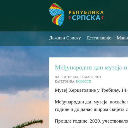
Доживи Српску
Дестинације
Мани
Међународни дан музеја и
ДАТУМ: ПЕТАК, 14 МАЈА, 2021
КАТЕГОРИЈА:
НОВОСТИ
Музеј Херцеговине у Требињу, 14.
Међународни дан музеја, посвећен
године и до данас широм свијета с
Прошле године, 2020. учествовало 