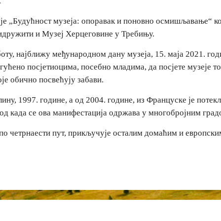
.
је „Будућност музеја: опоравак и поновно осмишљавање“ ко
ридружити и Музеј Херцеговине у Требињу.
боту, најближу међународном дану музеја, 15. маја 2021. го
гућено посјетиоцима, посебно младима, да посјете музеје т
оје обично посвећују забави.
ну, 1997. године, а од 2004. године, из Француске је потекл
 од када се ова манифестација одржава у многобројним град
 по четрнаести пут, прикључује осталим домаћим и европск