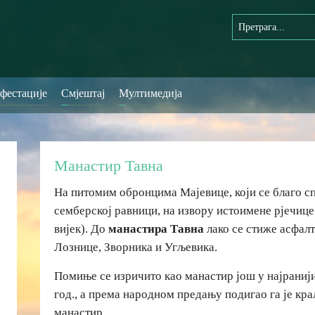
фестације
Смјештај
Мултимедија
Манастир Тавна
На питомим обронцима Мајевице, који се благо с
семберској равници, на извору истоимене рјечице
вијек). До
манастира Тавна
лако се стиже асфал
Лознице, Зворника и Угљевика.
Помиње се изричито као манастир још у најраниј
год., а према народном предању подигао га је кр
манастир.