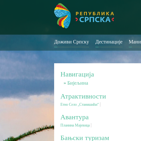
Доживи Српску
Дестинације
Мани
Навигација
Бијељина
Атрактивности
Етно Село „Станишићи“
Авантура
Планина Мајевица
Бањски туризам