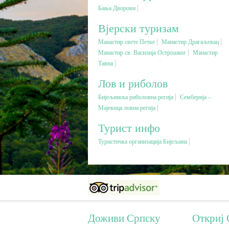
Бања Дворови
Вјерски туризам
Манастир свете Петке
Манастир Драгаљевац
Манастир св. Василија Острошког
Манастир
Тавна
Лов и риболов
Бијељинска риболовна регија
Семберија –
Мајевица ловна регија
Турист инфо
Туристичка организација Бијељина
Доживи Српску
Откриј 