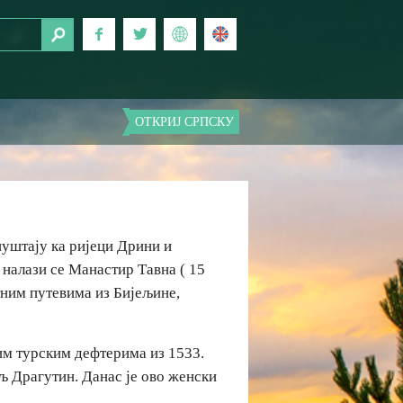
ОТКРИЈ СРПСКУ
пуштају ка ријеци Дрини и
 налази се Манастир Тавна ( 15
тним путевима из Бијељине,
им турским дефтерима из 1533.
аљ Драгутин. Данас је ово женски