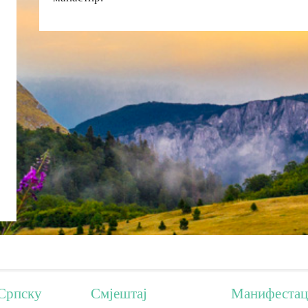
Српску
Смјештај
Манифестац