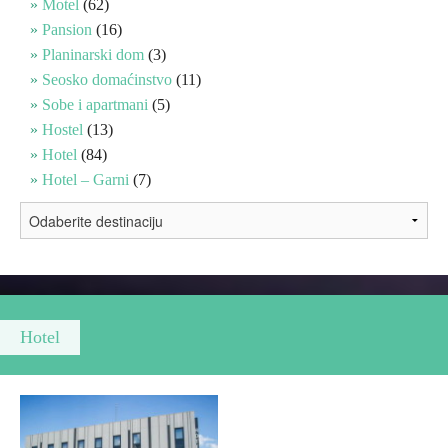
Motel
(62)
Pansion
(16)
Vjerski turizam
Planinarski dom
(3)
Seosko domaćinstvo
(11)
Sobe i apartmani
(5)
Avantura
Hostel
(13)
Hotel
(84)
Eko turizam
Hotel – Garni
(7)
Kulturni turizam
Gastronomija
Lov i ribolov
Hotel
Seoski turizam
Omladinski turizam