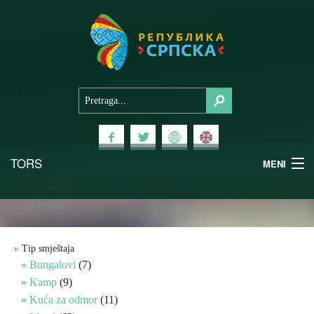
TORS
MENI
Doživi Srpsku
Nacionalni parkovi
Tip smještaja
Bungalovi
(7)
Planinski turizam
Kamp
(9)
Kuća za odmor
(11)
Banjski turizam