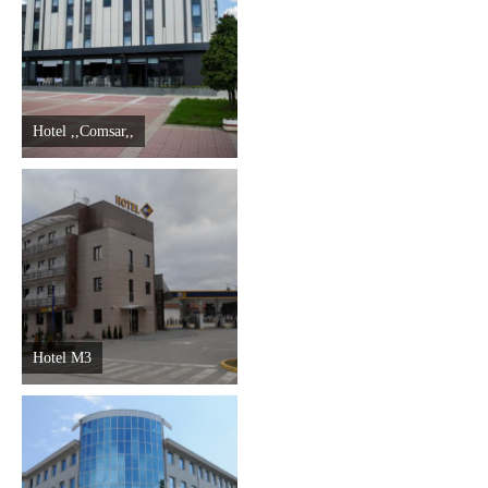
Destinacije
Spisak destinacija
Hotel ,,Comsar,,
Mapa destinacija
Manifestacije
Smještaj
Multimedija
Hotel M3
Foto
Video