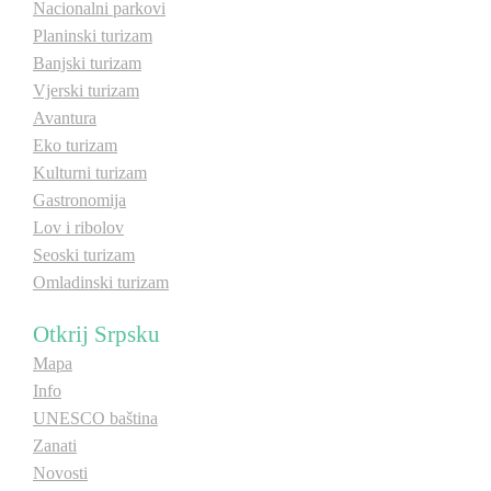
Nacionalni parkovi
Planinski turizam
Banjski turizam
Vjerski turizam
Avantura
Eko turizam
Kulturni turizam
Gastronomija
Lov i ribolov
Seoski turizam
Omladinski turizam
Otkrij Srpsku
Mapa
Info
UNESCO baština
Zanati
Novosti