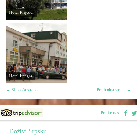
Hotel Prijedor
Hotel Itengra
←
Sljedeća strana
Prethodna strana
→
Pratite nas:
Doživi Srpsku