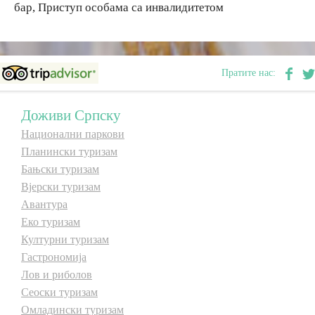
бар, Приступ особама са инвалидитетом
Дестинације
Дестинације
Пратите нас:
Списак дестинација
Списак дестинација
Доживи Српску
Мапа дестинација
Мапа дестинација
Национални паркови
Планински туризам
Манифестације
Манифестације
Бањски туризам
Смјештај
Смјештај
Вјерски туризам
Авантура
Мултимедија
Мултимедија
Еко туризам
Културни туризам
Фото
Фото
Гастрономија
Лов и риболов
Сеоски туризам
Видео
Видео
Омладински туризам