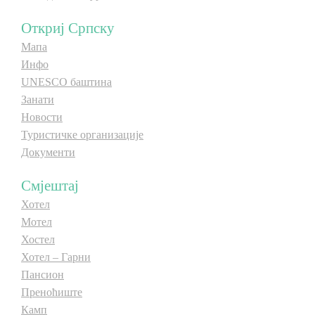
E-Brochure
E-Brochure
Откриј Српску
Мапа
Откриј Српску
Откриј Српску
Инфо
UNESCO баштина
Занати
Новости
Туристичке организације
Документи
Смјештај
Хотел
Мотел
Хостел
Хотел – Гарни
Пансион
Преноћиште
Камп