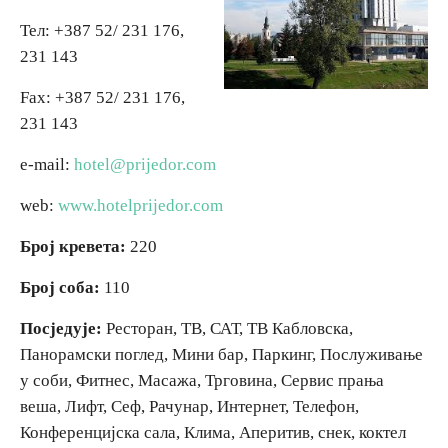
Тел: +387 52/ 231 176,
Вјерски туризам
Вјерски туризам
231 143
Fax: +387 52/ 231 176,
Авантура
Авантура
231 143
Еко туризам
Еко туризам
e-mail:
hotel@prijedor.com
web:
www.hotelprijedor.com
Културни туризам
Културни туризам
Број кревета:
220
Гастрономија
Гастрономија
Број соба:
110
Посједује:
Ресторан, ТВ, САТ, ТВ Кабловска,
Лов и риболов
Лов и риболов
Панорамски поглед, Мини бар, Паркинг, Послуживање
у соби, Фитнес, Масажа, Трговина, Сервис прања
Сеоски туризам
Сеоски туризам
веша, Лифт, Сеф, Рачунар, Интернет, Телефон,
Конференцијска сала, Клима, Аперитив, снек, коктел
Омладински туризам
Омладински туризам