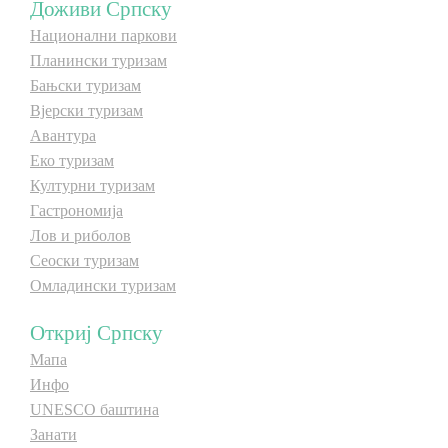
Доживи Српску
Национални паркови
Планински туризам
Бањски туризам
Вјерски туризам
Авантура
Еко туризам
Културни туризам
Гастрономија
Лов и риболов
Сеоски туризам
Омладински туризам
Откриј Српску
Мапа
Инфо
UNESCO баштина
Занати