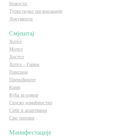
Новости
Туристичке организације
Документи
Смјештај
Хотел
Мотел
Хостел
Хотел – Гарни
Пансион
Преноћиште
Камп
Кућа за одмор
Сеоско домаћинство
Собе и апартмани
Сви типови
Манифестације