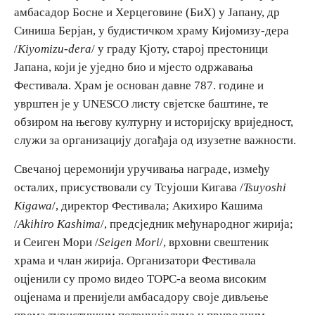
амбасадор Босне и Херцеговине (БиХ) у Јапану, др
E-Brochure
Синиша Берјан, у будистичком храму Кијомизу-дера
/
Kiyomizu-dera
/ у граду Кјоту, старој престоници
Откриј Српску
Јапана, који је уједно био и мјесто одржавања
Фестивала. Храм је основан давне 787. године и
уврштен је у UNESCO листу свјетске баштине, те
обзиром на његову културну и историјску вриједност,
служи за организацију догађаја од изузетне важности.
Свечаној церемонији уручивања награде, између
осталих, присуствовали су Тсујоши Кигава /
Tsuyoshi
Kigawa
/, директор Фестивала; Акихиро Кашима
/
Akihiro Kashima
/, предсједник међународног жирија;
и Сеиген Мори /
Seigen Mori
/, врховни свештеник
храма и члан жирија. Организатори Фестивала
оцјенили су промо видео ТОРС-а веома високим
оцјенама и пренијели амбасадору своје дивљење