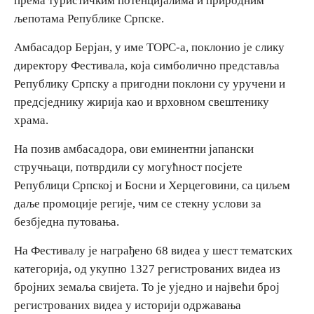
према туристичким потенцијалима и природним
љепотама Републике Српске.
Амбасадор Берјан, у име ТОРС-а, поклонио је слику
директору Фестивала, која симболично представља
Републику Српску а пригодни поклони су уручени и
предсједнику жирија као и врховном свештенику
храма.
На позив амбасадора, ови еминентни јапански
стручњаци, потврдили су могућност посјете
Републици Српској и Босни и Херцеговини, са циљем
даље промоције регије, чим се стекну услови за
безбједна путовања.
На Фестивалу је награђено 68 видеа у шест тематских
категорија, од укупно 1327 регистрованих видеа из
бројних земаља свијета. То је уједно и највећи број
регистрованих видеа у историји одржавања