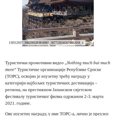
Дестинације
Списак дестинација
Мапа дестинација
159512937_3962565203818981_3077336582674882018_n
Манифестације
Туристички промотивни видео „
Nothing much but much
Смјештај
more
“ Туристичке организације Републике Српске
(ТОРС), освојио је изузетну трећу награду у
Мултимедија
категорији најбољих туристичких дестинација –
региона, на престижном Јапанском свјетском
Фото
фестивалу туристичког филма одржаном 2-3. марта
2021. године.
Видео
Ову изузетну награду, у име ТОРС-а, лично је преузео