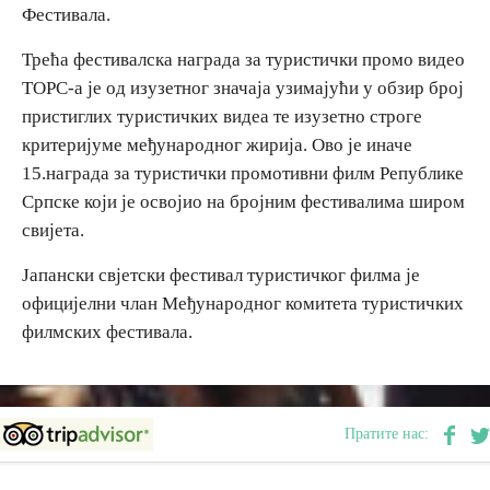
Фестивала.
Трећа фестивалска награда за туристички промо видео
ТОРС-а је од изузетног значаја узимајући у обзир број
пристиглих туристичких видеа те изузетно строге
критеријуме међународног жирија. Ово је иначе
15.награда за туристички промотивни филм Републике
Српске који је освојио на бројним фестивалима широм
свијета.
Јапански свјетски фестивал туристичког филма је
официјелни члан Међународног комитета туристичких
филмских фестивала.
Пратите нас: