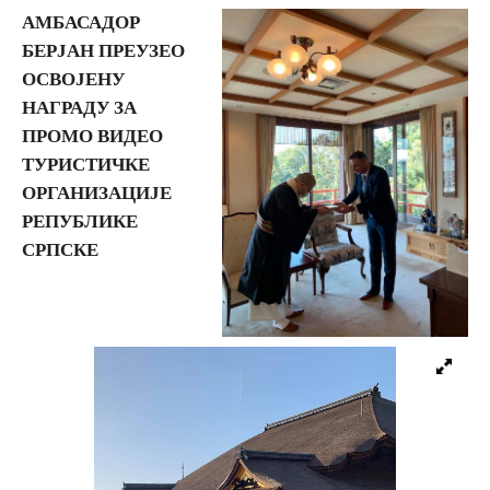
АМБАСАДОР
БЕРЈАН ПРЕУЗЕО
Вјерски туризам
ОСВОЈЕНУ
НАГРАДУ ЗА
Авантура
ПРОМО ВИДЕО
ТУРИСТИЧКЕ
Еко туризам
ОРГАНИЗАЦИЈЕ
РЕПУБЛИКЕ
Културни туризам
СРПСКЕ
Гастрономија
Лов и риболов
Сеоски туризам
Омладински туризам