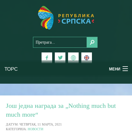
ТОРС
МЕНИ
Доживи Српску
Национални паркови
Још једна награда за „Nothing much but
much more“
Планински туризам
ДАТУМ: ЧЕТВРТАК, 11 МАРТА, 2021
КАТЕГОРИЈА:
НОВОСТИ
Бањски туризам