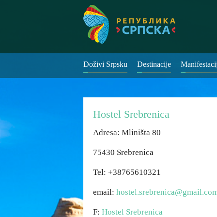
Doživi Srpsku
Destinacije
Manifestaci
Hostel Srebrenica
Adresa: Mliništa 80
75430 Srebrenica
Tel: +38765610321
email:
hostel.srebrenica@gmail.co
F:
Hostel Srebrenica