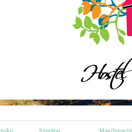
rpsku
Smještaj
Manifestacij