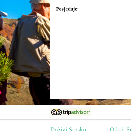
Posjeduje:
Doživi Srpsku
Otkrij S