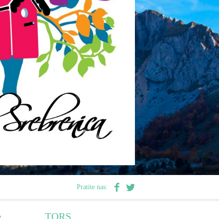
Pratite nas:
e
TORS