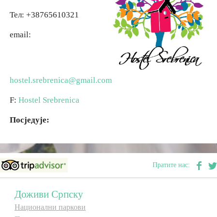
Teл: +38765610321
Вјерски туризам
email:
Авантура
Еко туризам
hostel.srebrenica@gmail.com
F:
Hostel Srebrenica
Културни туризам
Посједује:
Гастрономија
Лов и риболов
Пратите нас:
Сеоски туризам
Доживи Српску
Национални паркови
Омладински туризам