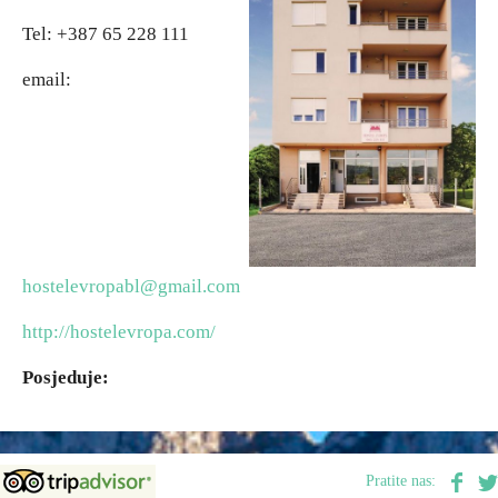
Tel: +387 65 228 111
Vjerski turizam
email:
Avantura
Eko turizam
Kulturni turizam
hostelevropabl@gmail.com
Gastronomija
http://hostelevropa.com/
Lov i ribolov
Posjeduje:
Seoski turizam
Pratite nas:
Omladinski turizam