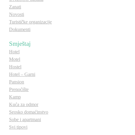
Zanati
E-Brochure
Novosti
Turističke organizacije
Otkrij Srpsku
Dokumenti
Smještaj
Hotel
Motel
Hostel
Hotel – Garni
Pansion
Prenoćište
Kamp
Kuća za odmor
Seosko domaćinstvo
Sobe i apartmani
Svi tipovi