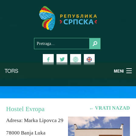
TORS
MENI
Doživi Srpsku
Nacionalni parkovi
Hostel Evropa
← VRATI NAZAD
Planinski turizam
Adresa: Marka Lipovca 29
78000 Banja Luka
Banjski turizam