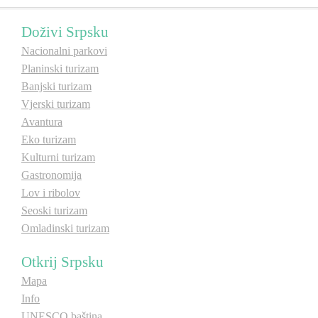
Doživi Srpsku
Destinacije
Nacionalni parkovi
Planinski turizam
Spisak destinacija
Banjski turizam
Vjerski turizam
Mapa destinacija
Avantura
Eko turizam
Manifestacije
Kulturni turizam
Gastronomija
Smještaj
Lov i ribolov
Seoski turizam
Multimedija
Omladinski turizam
Foto
Otkrij Srpsku
Mapa
Video
Info
UNESCO baština