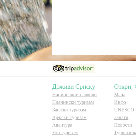
Доживи Српску
Откриј 
Национални паркови
Мапа
Планински туризам
Инфо
Бањски туризам
UNESCO 
Вјерски туризам
Занати
Авантура
Новости
Еко туризам
Туристичк