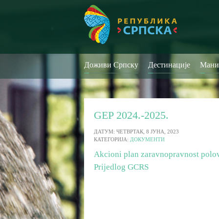
Доживи Српску
Дестинације
Мани
GEP 2024.-2025.
ДАТУМ: ЧЕТВРТАК, 8 ЈУНА, 2023
КАТЕГОРИЈА:
ДОКУМЕНТИ
Akcioni plan zaravnopravnost pol
Prijedlog GCRS