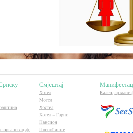
Српску
Смјештај
Манифестац
Хотел
Календар маниф
Мотел
баштина
Хостел
Хотел – Гарни
Пансион
е организације
Преноћиште