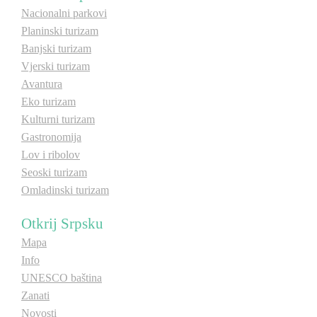
Nacionalni parkovi
E-Brochure
Planinski turizam
Banjski turizam
Otkrij Srpsku
Vjerski turizam
Avantura
Eko turizam
Kulturni turizam
Gastronomija
Lov i ribolov
Seoski turizam
Omladinski turizam
Otkrij Srpsku
Mapa
Info
UNESCO baština
Zanati
Novosti