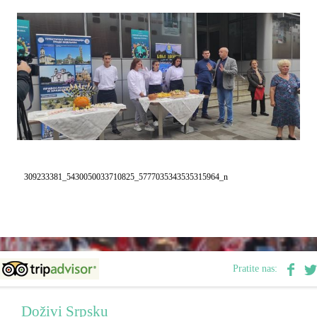
Destinacije
Spisak destinacija
Mapa destinacija
Manifestacije
309233381_5430050033710825_5777035343535315964_n
Smještaj
Multimedija
Foto
Pratite nas:
Video
Doživi Srpsku