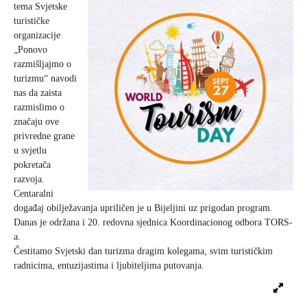
tema Svjetske
turističke
Vjerski turizam
organizacije
„Ponovo
razmišljajmo o
Avantura
turizmu“ navodi
nas da zaista
razmislimo o
Eko turizam
značaju ove
privredne grane
Kulturni turizam
u svjetlu
pokretača
razvoja.
Gastronomija
Centaralni
događaj obilježavanja upriličen je u Bijeljini uz prigodan program.
Danas je održana i 20. redovna sjednica Koordinacionog odbora TORS-
Lov i ribolov
a.
Čestitamo Svjetski dan turizma dragim kolegama, svim turističkim
Seoski turizam
radnicima, entuzijastima i ljubiteljima putovanja.
Omladinski turizam