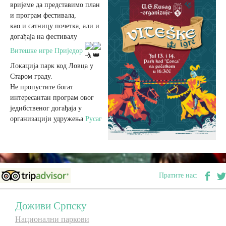
вријеме да представимо план
и програм фестивала,
Вјерски туризам
као и сатницу почетка, али и
догађаја на фестивалу
Витешке игре Приједор
Авантура
Локација парк код Ловца у
Старом граду.
Еко туризам
Не пропустите богат
интересантан програм овог
једибственог догађаја у
Културни туризам
организацији удружења
Русаг
Гастрономија
Лов и риболов
Пратите нас:
Сеоски туризам
Доживи Српску
Национални паркови
Омладински туризам