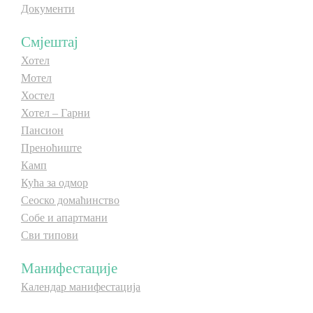
Документи
E-Brochure
Смјештај
Откриј Српску
Хотел
Мотел
Хостел
Хотел – Гарни
Пансион
Преноћиште
Камп
Кућа за одмор
Сеоско домаћинство
Собе и апартмани
Сви типови
Манифестације
Календар манифестација