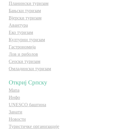
Планински туризам
Бањски туризам
Дестинације
Вјерски туризам
Авантура
Списак дестинација
Еко туризам
Културни туризам
Гастрономија
Мапа дестинација
Лов и риболов
Сеоски туризам
Манифестације
Омладински туризам
Смјештај
Откриј Српску
Мултимедија
Мапа
Инфо
UNESCO баштина
Фото
Занати
Новости
Видео
Туристичке организације