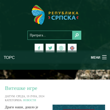
ТОРС
МЕНИ
Доживи Српску
Национални паркови
Витешке игре
Планински туризам
ДАТУМ: СРЕДА, 19 ЈУНА, 2024
КАТЕГОРИЈА:
НОВОСТИ
Драги наши, дошло је
Бањски туризам