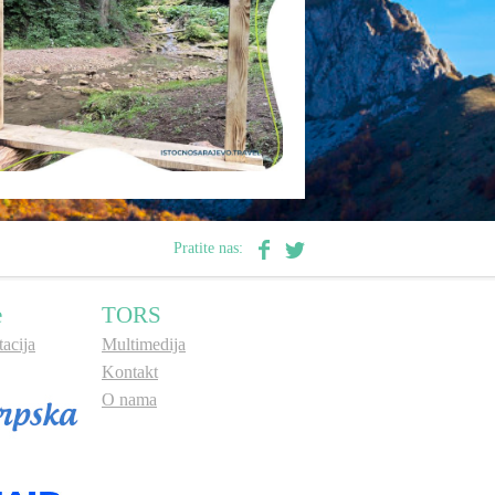
Pratite nas:
e
TORS
acija
Multimedija
Kontakt
O nama