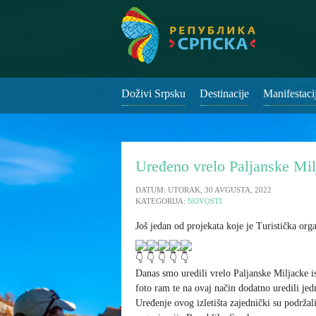
Doživi Srpsku
Destinacije
Manifestaci
Uređeno vrelo Paljanske Mil
DATUM: UTORAK, 30 AVGUSTA, 2022
KATEGORIJA:
NOVOSTI
Još jedan od projekata koje je Turistička org
Danas smo uredili vrelo Paljanske Miljacke isk
foto ram te na ovaj način dodatno uredili jedn
Uređenje ovog izletišta zajednički su podržal