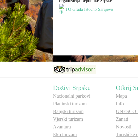
organizacija Republike Srpske.
TO Grada Istočno Sarajevo
Doživi Srpsku
Otkrij S
Nacionalni parkovi
Mapa
Planinski turizam
Info
Banjski turizam
UNESCO b
Vjerski turizam
Zanati
Avantura
Novosti
Eko turizam
Turističke 