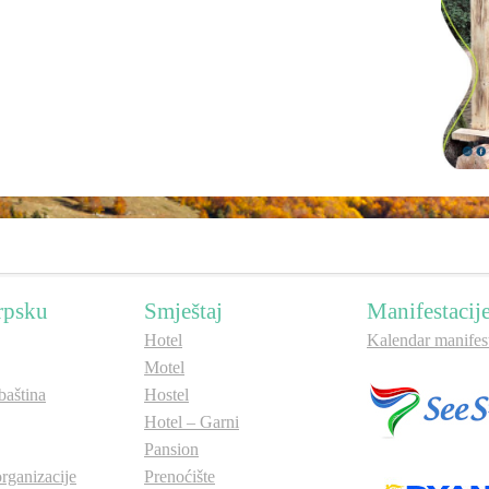
rpsku
Smještaj
Manifestacij
Hotel
Kalendar manifest
Motel
aština
Hostel
Hotel – Garni
Pansion
organizacije
Prenoćište