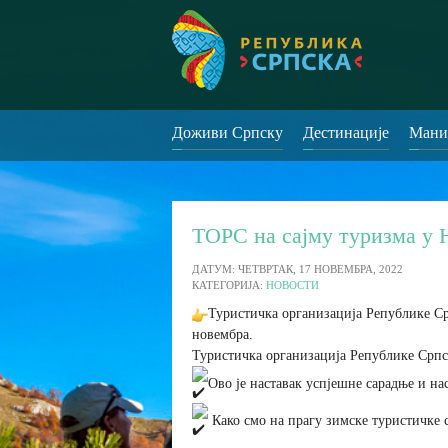
Доживи Српску
Дестинације
Мани
ТОРС на сајму туризма у 
ДАТУМ: ЧЕТВРТАК, 17 НОВЕМБРА, 2022
КАТЕГОРИЈА:
НОВОСТИ
Туристичка организација Републике Срп
новембра.
Туристичка организација Републике Српс
Ово је наставак успјешне сарадње и н
Како смо на прагу зимске туристичке с