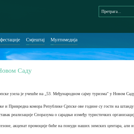
фестације
Смјештај
Мултимедија
Новом Саду
ске узела је учешће на „53. Међународном сајму туризма“ у Новом Саду 
ке и Привредна комора Републике Српске ове године су гости на штанд
аставак реализације Споразума о сарадњи између туристичких организаци
езоне, акценат промоције биће на понуди наших зимских центара, али и 