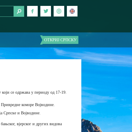
ОТКРИЈ СРПСКУ
који се одржава у периоду од 17-19.
у Привредне коморе Војводине.
ја Српске и Војводине.
бањског, вјерског и других видова