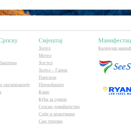
Српску
Смјештај
Манифестац
Хотел
Календар маниф
Мотел
баштина
Хостел
Хотел – Гарни
Пансион
е организације
Преноћиште
и
Камп
Кућа за одмор
Сеоско домаћинство
Собе и апартмани
Сви типови