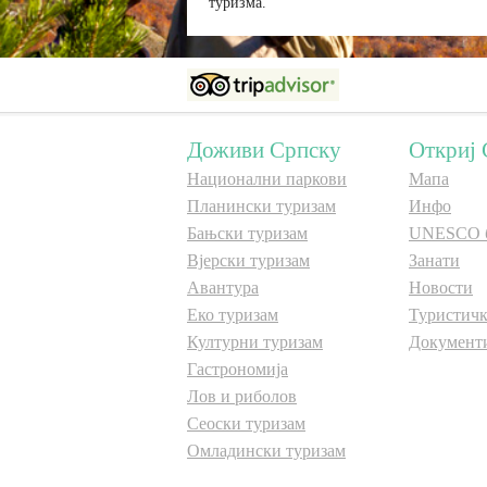
туризма.
Доживи Српску
Откриј 
Национални паркови
Мапа
Планински туризам
Инфо
Бањски туризам
UNESCO 
Вјерски туризам
Занати
Авантура
Новости
Еко туризам
Туристичк
Културни туризам
Документ
Гастрономија
Лов и риболов
Сеоски туризам
Омладински туризам