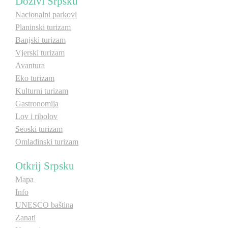
Doživi Srpsku
Nacionalni parkovi
Planinski turizam
Banjski turizam
Vjerski turizam
Avantura
Eko turizam
Kulturni turizam
Gastronomija
Lov i ribolov
Seoski turizam
Omladinski turizam
Otkrij Srpsku
Mapa
Info
UNESCO baština
Zanati