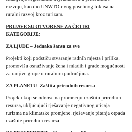
razvoju, kao dio UNWTO-ovog posebnog fokusa na
ruralni razvoj kroz turizam.
Destinacije
PRIJAVE SU OTVORENE ZA ČETIRI
Spisak destinacija
KATEGORIJE:
ZA LjUDE – Jednaka šansa za sve
Mapa destinacija
Projekti koji podstiču stvaranje radnih mjesta i prilika,
Manifestacije
promovišu osnaživanje žena i mladih i grade mogućnosti
za ranjive grupe u ruralnim područjima.
Smještaj
ZA PLANETU- Zaštita prirodnih resursa
Multimedija
Projekti koji se odnose na promociju i zaštitu prirodnih
resursa, uključujući rješavanje negativnog uticaja
Foto
turizma na klimatske promjene, rješavanje pitanja otpada
i zaštite prirodnih resursa.
Video