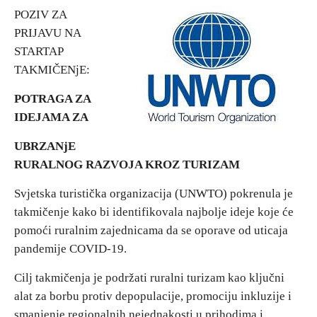
POZIV ZA
PRIJAVU NA
Vjerski turizam
STARTAP
TAKMIČENjE:
Avantura
POTRAGA ZA
Eko turizam
IDEJAMA ZA
UBRZANjE
Kulturni turizam
RURALNOG RAZVOJA KROZ TURIZAM
Svjetska turistička organizacija (UNWTO) pokrenula je
Gastronomija
takmičenje kako bi identifikovala najbolje ideje koje će
pomoći ruralnim zajednicama da se oporave od uticaja
Lov i ribolov
pandemije COVID-19.
Seoski turizam
Cilj takmičenja je podržati ruralni turizam kao ključni
alat za borbu protiv depopulacije, promociju inkluzije i
Omladinski turizam
smanjenje regionalnih nejednakosti u prihodima i