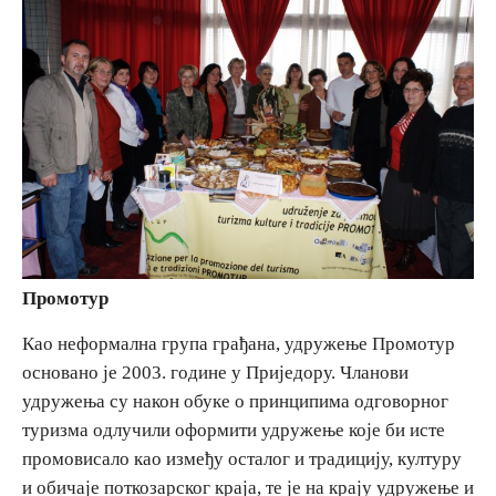
Вјерски туризам
Авантура
Еко туризам
Културни туризам
Промотур
Гастрономија
Као неформална група грађана, удружење Промотур
Лов и риболов
основано је 2003. године у Приједору. Чланови
удружења су након обуке о принципима одговорног
Сеоски туризам
туризма одлучили оформити удружење које би исте
промовисало као између осталог и традицију, културу
и обичаје поткозарског краја, те је на крају удружење и
Омладински туризам