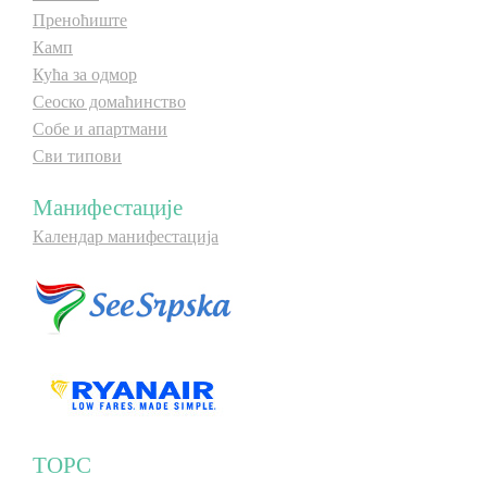
Преноћиште
Камп
Кућа за одмор
Сеоско домаћинство
Собе и апартмани
Сви типови
Манифестације
Календар манифестација
ТОРС