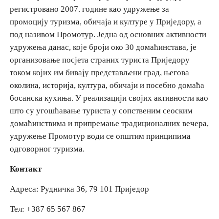
регистровано 2007. године као удружење за
промоцију туризма, обичаја и културе у Приједору, а
Дестинације
под називом Промотур. Једна од основних активности
удружења данас, које броји око 30 домаћинстава, је
Списак дестинација
организовање посјета страних туриста Приједору
током којих им бивају представљени град, његова
Мапа дестинација
околина, историја, култура, обичаји и посебно домаћа
босанска кухиња. У реализацији својих активности као
Манифестације
што су угошћавање туриста у сопственим сеоским
домаћинствима и припремање традиционалних вечера,
Смјештај
удружење Промотур води се општим принципима
одговорног туризма.
Мултимедија
Контакт
Фото
Адреса: Рудничка 36, 79 101 Приједор
Видео
Тел: +387 65 567 867