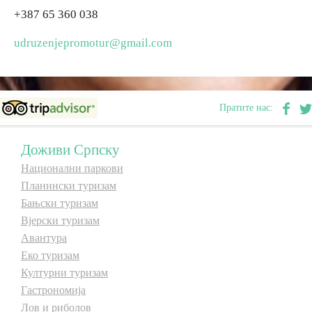
+387 65 360 038
E-Brochure
udruzenjepromotur@gmail.com
Откриј Српску
Пратите нас:
Доживи Српску
Национални паркови
Планински туризам
Бањски туризам
Вјерски туризам
Авантура
Еко туризам
Културни туризам
Гастрономија
Лов и риболов