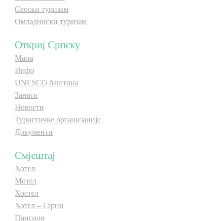
Сеоски туризам
Омладински туризам
Откриј Српску
Мапа
Инфо
UNESCO баштина
Занати
Новости
Туристичке организације
Документи
Смјештај
Хотел
Мотел
Хостел
Хотел – Гарни
Пансион