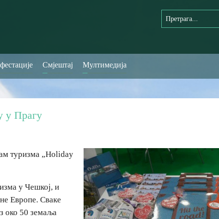
фестације
Смјештај
Мултимедија
у у Прагу
ам туризма „Holiday
ризма у Чешкој, и
лне Европе. Сваке
з око 50 земаља