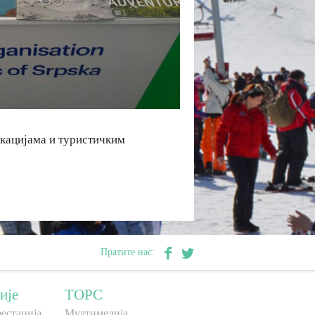
окацијама и туристичким
Пратите нас:
ије
ТОРС
естација
Мултимедија