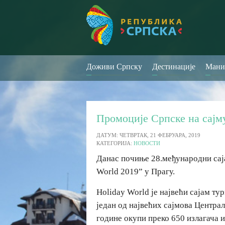
Доживи Српску
Дестинације
Мани
Промоције Српске на сајм
ДАТУМ: ЧЕТВРТАК, 21 ФЕБРУАРА, 2019
КАТЕГОРИЈА:
НОВОСТИ
Данас почиње 28.међународни сај
World 2019” у Прагу.
Holiday World је највећи сајам ту
један од највећих сајмова Центра
године окупи преко 650 излагача и