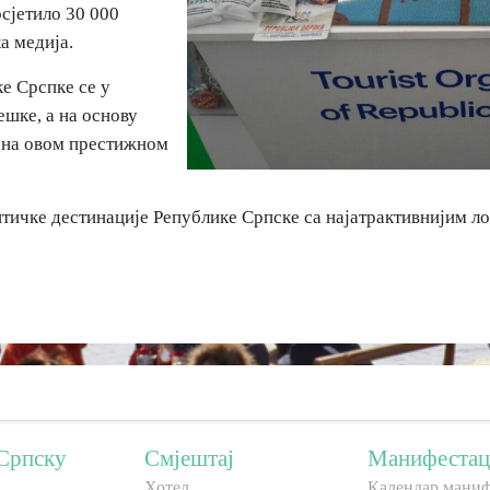
осјетило 30 000
а медија.
е Срспке се у
ешке, а на основу
 на овом престижном
итичке дестинације Републике Српске са најатрактивнијим л
Српску
Смјештај
Манифестац
Хотел
Календар маниф