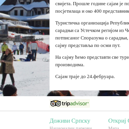
свијета. Прошле године сајам је п
посјетилаца и око 400 представник
Туристичка организација Републик
сарадњи са Устечком регијом из Ч
потписаног Споразума о сарадњи,
сајму представља по осми пут.
На сајму ћемо представти све тур
производима.
Сајам траје до 24.фебруара.
Доживи Српску
Откриј 
Национални паркови
Мапа