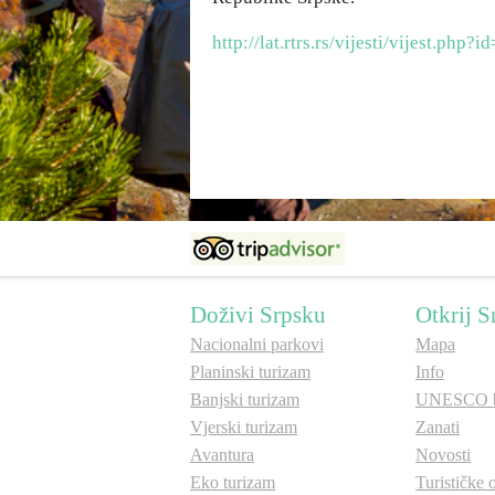
http://lat.rtrs.rs/vijesti/vijest.php?
Doživi Srpsku
Otkrij S
Nacionalni parkovi
Mapa
Planinski turizam
Info
Banjski turizam
UNESCO b
Vjerski turizam
Zanati
Avantura
Novosti
Eko turizam
Turističke 