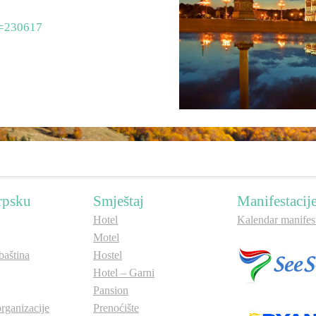
id=230617
rpsku
Smještaj
Manifestacij
Hotel
Kalendar manifest
Motel
aština
Hostel
Hotel – Garni
Pansion
organizacije
Prenoćište