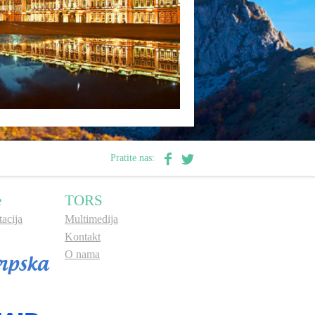
Pratite nas:
e
TORS
acija
Multimedija
Kontakt
O nama