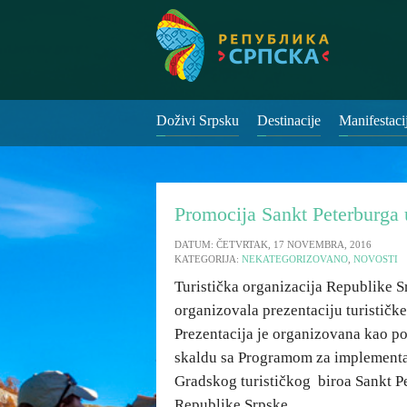
Doživi Srpsku
Destinacije
Manifestaci
Promocija Sankt Peterburga 
DATUM: ČETVRTAK, 17 NOVEMBRA, 2016
KATEGORIJA:
NEKATEGORIZOVANO
,
NOVOSTI
Turistička organizacija Republike S
organizovala prezentaciju turističk
Prezentacija je organizovana kao po
skaldu sa Programom za implementa
Gradskog turističkog biroa Sankt Pe
Republike Srpske.