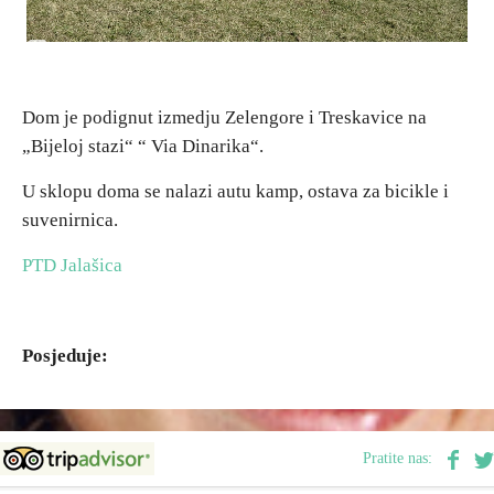
Destinacije
Dom je podignut izmedju Zelengore i Treskavice na
Spisak destinacija
„Bijeloj stazi“ “ Via Dinarika“.
Mapa destinacija
U sklopu doma se nalazi autu kamp, ostava za bicikle i
suvenirnica.
Manifestacije
PTD Jalašica
Smještaj
Multimedija
Posjeduje:
Foto
Pratite nas:
Video