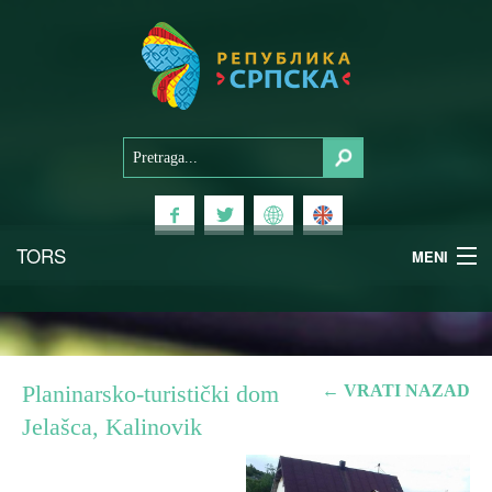
TORS
MENI
Doživi Srpsku
Nacionalni parkovi
Planinarsko-turistički dom
← VRATI NAZAD
Jelašca, Kalinovik
Planinski turizam
Banjski turizam