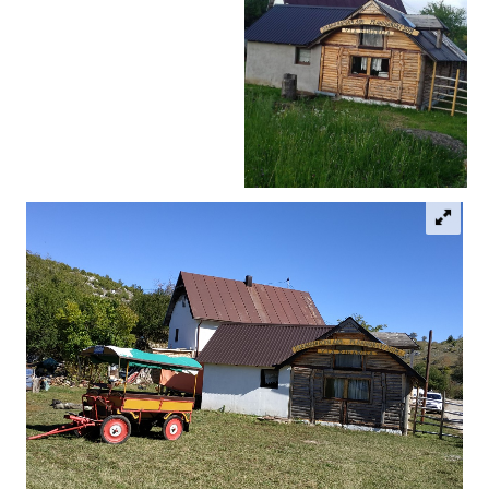
Vjerski turizam
Avantura
Eko turizam
Kulturni turizam
Gastronomija
Lov i ribolov
Seoski turizam
Omladinski turizam