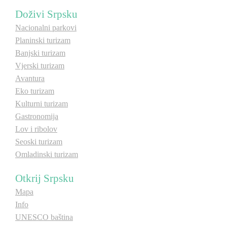
Doživi Srpsku
E-Brochure
Nacionalni parkovi
Planinski turizam
Otkrij Srpsku
Banjski turizam
Vjerski turizam
Avantura
Eko turizam
Kulturni turizam
Gastronomija
Lov i ribolov
Seoski turizam
Omladinski turizam
Otkrij Srpsku
Mapa
Info
UNESCO baština