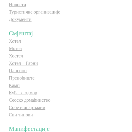
Новости
E-Brochure
Туристичке организације
Документи
Откриј Српску
Смјештај
Хотел
Мотел
Хостел
Хотел – Гарни
Пансион
Преноћиште
Камп
Кућа за одмор
Сеоско домаћинство
Собе и апартмани
Сви типови
Манифестације