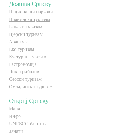
Доживи Српску
Национални паркови
Дестинације
Планински туризам
Бањски туризам
Списак дестинација
Вјерски туризам
Авантура
Мапа дестинација
Еко туризам
Културни туризам
Гастрономија
Манифестације
Лов и риболов
Смјештај
Сеоски туризам
Омладински туризам
Мултимедија
Откриј Српску
Фото
Мапа
Инфо
UNESCO баштина
Видео
Занати