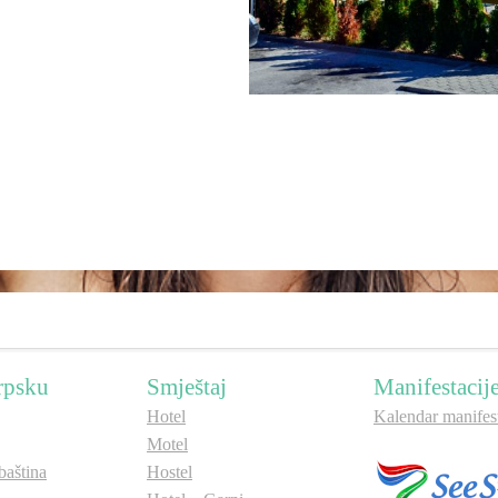
rpsku
Smještaj
Manifestacij
Hotel
Kalendar manifest
Motel
aština
Hostel