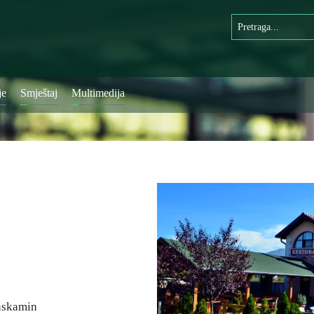
je
Smještaj
Multimedija
nskamin